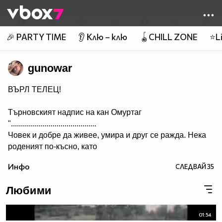
Member of
👾
🎉 PARTY TIME
👂 Клю – клю
🪀CHILL ZONE
⭐Li
gunowar
ВЪРЛ ТЕЛЕЦ!
Търновският надпис на кан Омуртаг
"...........................................
Човек и добре да живее, умира и друг се ражда. Нека
роденият по-късно, като
гледа този надпис, да си спомня за оногова, който го е
Инфо
СЛЕДВАЙ
35
направил. А името на архонта е Омуртаг, кана сюбиги.
Нека Бог да го удостои да проживее сто години.”
Любими
...........
Ceca - Juto Pile
01:54