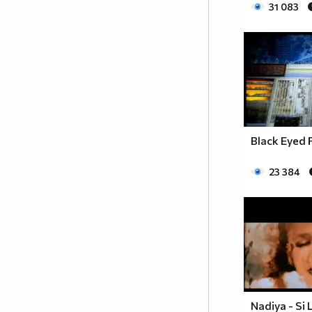
31 083
al nestigneš nigdje kada te slome i
sruše ti sve
("Ала не стигаш до никъде щом
прекършат и сломят всичко в
теб!")
leti dalje sam dole ne gledaj me
Moje suze prema tebi padaju
moje suze prema tebi padaju
moje suze padaju na gore
Black Eyed 
.................
23 384
Настане вечер - месец изгрее,
звезди обсипят сводът небесен;
гора зашуми, вятър повее, -
Балканът пее хайдушка песен!
.................
Моята молитва
"Благословен бог наш..."
Nadiya - Si 