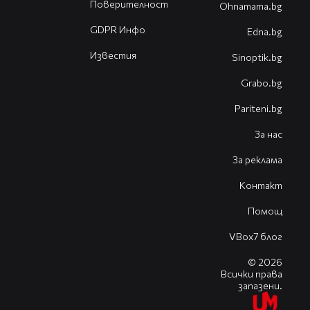
Поверителност
Оhnamama.bg
GDPR Инфо
Edna.bg
Известия
Sinoptik.bg
Grabo.bg
Pariteni.bg
За нас
За реклама
Контакт
Помощ
VBox7 блог
© 2026
Всички права
запазени.