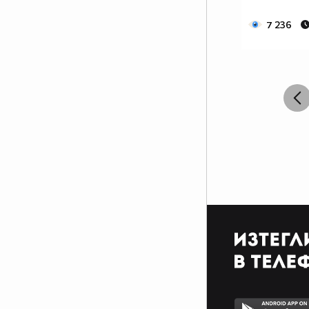
О, мой боже, прави боже!
Не ти, що си в небесата,
7 236
а ти, що си в мене, боже -
мен в сърцето и в душата...
Не ти, комуто се кланят
калугери и попове
и комуто свещи палят
православните скотове;
не ти, който си направил
от кал мъжът и жената,
а човекът си оставил
роб да бъде на земята;
не ти, който си помазал
царе, папи, патриарси,
а в неволя си зарязал
мойте братя сиромаси;