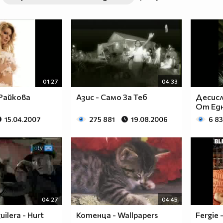
01:27
04:33
Райкова
Азис - Само За Теб
Десисл
От Едн
15.04.2007
275 881
19.08.2006
6 8
04:27
04:45
uilera - Hurt
Котенца - Wallpapers
Fergie 