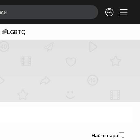
🌈LGBTQ
Най-стари