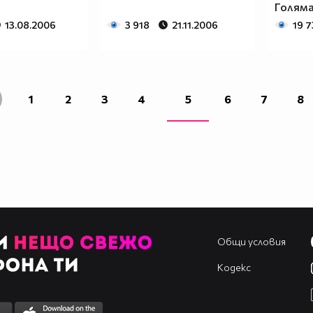
Голям
13.08.2006
3 918
21.11.2006
19 7
1
2
3
4
5
6
7
8
Общи условия
Кодекс