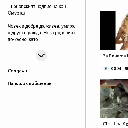
Търновският надпис на кан
Омуртаг
"...........................................
Човек и добре да живее, умира
и друг се ражда. Нека роденият
по-късно, като
гледа този надпис, да си спомня
за оногова, който го е направил.
За Венета 
А името на архонта е Омуртаг,
кана сюбиги. Нека Бог да го
8 894
Сподели
удостои да проживее сто
години.”
Напиши съобщение
...........
Ceca - Juto Pile
...................................
Nije da nije bio ti blizu niti će ko
a ja sam sa svakim otišla
Christina Ag
predaleko