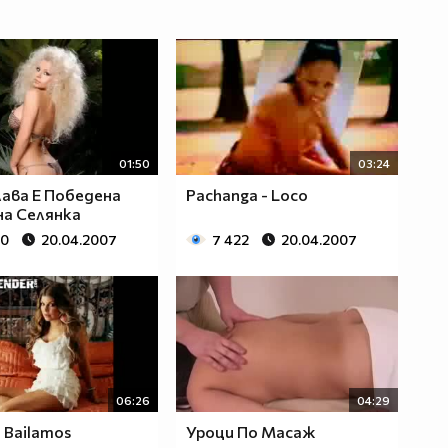
01:50
03:24
ава E Победена
Pachanga - Loco
а Селянка
30
20.04.2007
7 422
20.04.2007
06:26
04:29
- Bailamos
Уроци По Масаж