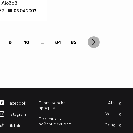
а Любов
32
06.04.2007
9
10
...
84
85
Партньорска
Abv.bg
Facebook
програма
Vesti.bg
Instagram
Политика за
поверителност
Gong.bg
TikTok