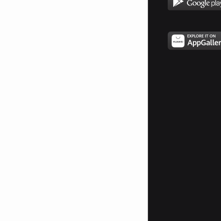
не ти, който учиш робът
да търпи и да се моли
и храниш го дор до гробът
само със надежди голи;
не ти, боже на лъжците,
на безчестните тирани,
не ти, идол на глупците,
на човешките душмани!
А ти, боже, на разумът,
защитниче на робите,
на когото щат празнуват
денят скоро народите!
Вдъхни секиму, о, боже!
любов жива за свобода -
да се бори кой как може
с душманите на народа.