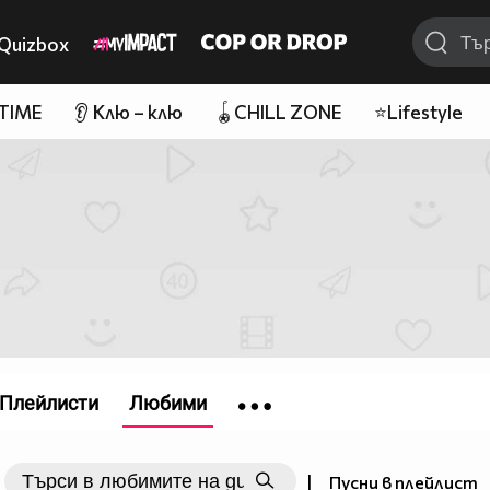
Quizbox
 TIME
👂 Клю – клю
🪀CHILL ZONE
⭐Lifestyle
Плейлисти
Любими
|
Пусни в плейлист