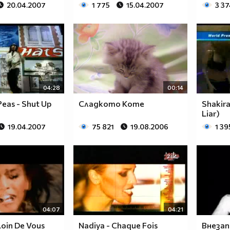
20.04.2007
1 775
15.04.2007
3 37
04:28
00:14
Peas - Shut Up
Сладкото Kоте
Shakir
Liar)
19.04.2007
75 821
19.08.2006
1 39
04:07
04:21
Loin De Vous
Nadiya - Chaque Fois
Внезап