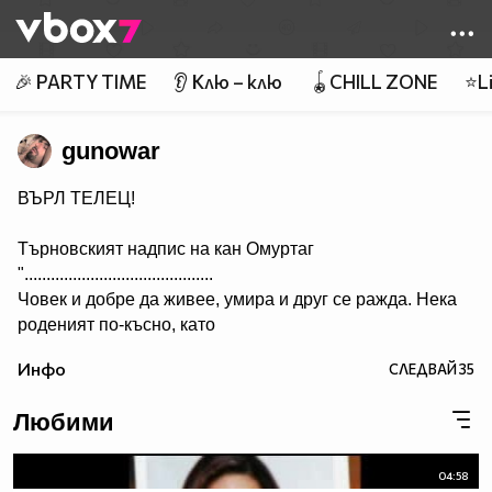
Member of
👾
🎉 PARTY TIME
👂 Клю – клю
🪀CHILL ZONE
⭐Li
gunowar
ВЪРЛ ТЕЛЕЦ!
Търновският надпис на кан Омуртаг
"...........................................
Човек и добре да живее, умира и друг се ражда. Нека
роденият по-късно, като
гледа този надпис, да си спомня за оногова, който го е
Инфо
СЛЕДВАЙ
35
направил. А името на архонта е Омуртаг, кана сюбиги.
Нека Бог да го удостои да проживее сто години.”
Любими
...........
Ceca - Juto Pile
04:58