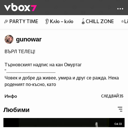
Member of
👾
🎉 PARTY TIME
👂 Клю – клю
🪀CHILL ZONE
⭐Li
gunowar
ВЪРЛ ТЕЛЕЦ!
Търновският надпис на кан Омуртаг
"...........................................
Човек и добре да живее, умира и друг се ражда. Нека
роденият по-късно, като
гледа този надпис, да си спомня за оногова, който го е
Инфо
СЛЕДВАЙ
35
направил. А името на архонта е Омуртаг, кана сюбиги.
Нека Бог да го удостои да проживее сто години.”
Любими
...........
Ceca - Juto Pile
04:33