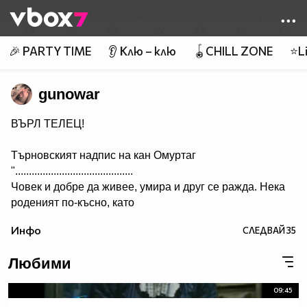
Member of
👾
🎉 PARTY TIME
👂 Клю – клю
🪀CHILL ZONE
⭐Li
gunowar
ВЪРЛ ТЕЛЕЦ!
Търновският надпис на кан Омуртаг
"...........................................
Човек и добре да живее, умира и друг се ражда. Нека
роденият по-късно, като
гледа този надпис, да си спомня за оногова, който го е
Инфо
СЛЕДВАЙ
35
направил. А името на архонта е Омуртаг, кана сюбиги.
Нека Бог да го удостои да проживее сто години.”
Любими
...........
09:45
Ceca - Juto Pile