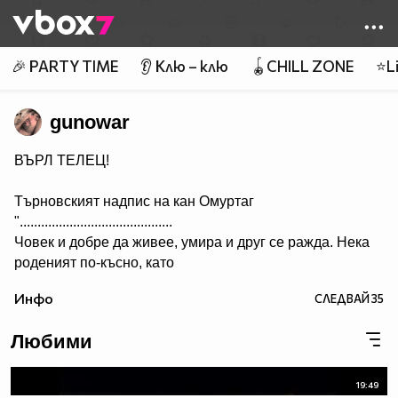
Member of
👾
🎉 PARTY TIME
👂 Клю – клю
🪀CHILL ZONE
⭐Li
gunowar
ВЪРЛ ТЕЛЕЦ!
Търновският надпис на кан Омуртаг
"...........................................
Човек и добре да живее, умира и друг се ражда. Нека
роденият по-късно, като
гледа този надпис, да си спомня за оногова, който го е
Инфо
СЛЕДВАЙ
35
направил. А името на архонта е Омуртаг, кана сюбиги.
Нека Бог да го удостои да проживее сто години.”
Любими
...........
Ceca - Juto Pile
19:49