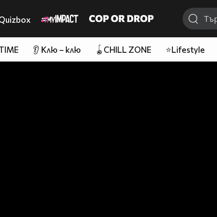
Quizbox
 TIME
👂 Клю – клю
🪀CHILL ZONE
⭐Lifestyle