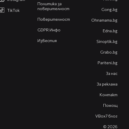
Политика за
поверителност
Gong.bg
TikTok
Поверителност
Оhnamama.bg
GDPR Инфо
Edna.bg
Известия
Sinoptik.bg
Grabo.bg
Pariteni.bg
За нас
За реклама
Контакт
Помощ
VBox7 блог
© 2026