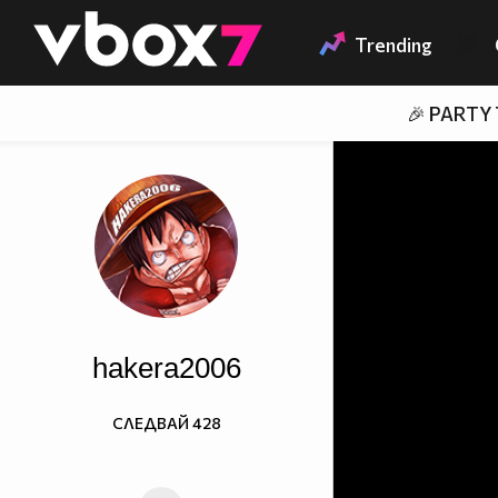
Member of
👾
Trending
🎉 PARTY
hakera2006
СЛЕДВАЙ
428