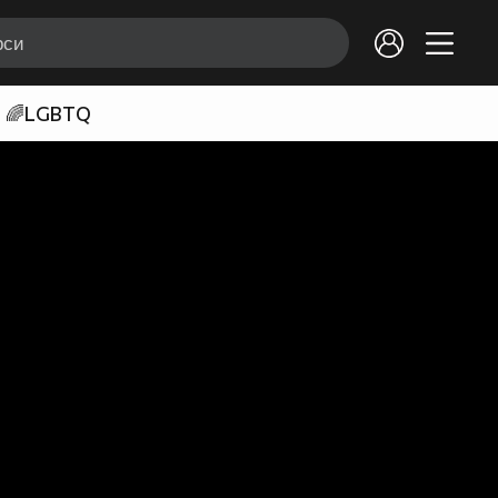
🌈LGBTQ