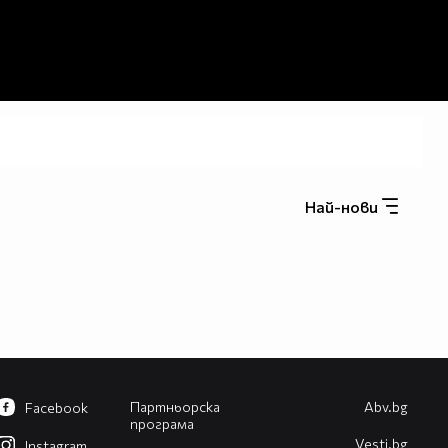
Най-нови
Партньорска
Abv.bg
Facebook
програма
Vesti.bg
Instagram