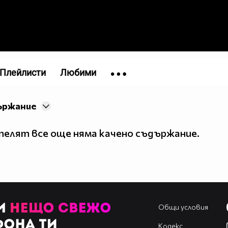
Плейлисти
Любими
ържание
елят все още няма качено съдържание.
Общи условия
Кодекс