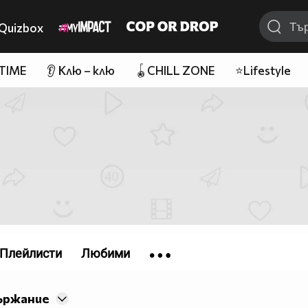
Quizbox
 TIME
👂 Клю – клю
🪀CHILL ZONE
⭐Lifestyle
Плейлисти
Любими
ържание