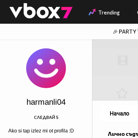
Member of
👾
Trending
🎉 PARTY
harmanli04
Начало
СЛЕДВАЙ
5
Ako si tap izlez mi ot profila :D
Лично съд