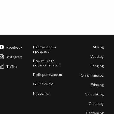
Партньорска
Abv.bg
Facebook
програма
Vesti.bg
Instagram
Политика за
поверителност
Gong.bg
TikTok
Поверителност
Оhnamama.bg
GDPR Инфо
Edna.bg
Известия
Sinoptik.bg
Grabo.bg
Pariteni.bg