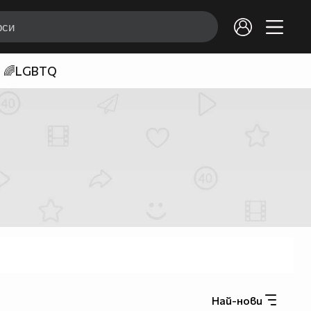
🌈LGBTQ
Най-нови