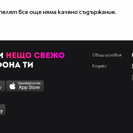
елят все още няма качено съдържание.
Общи условия
Кодекс