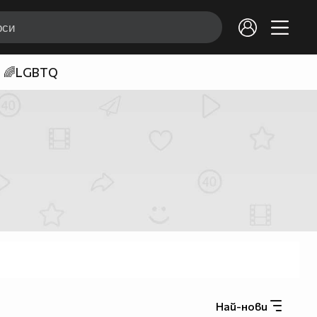
🌈LGBTQ
Най-нови