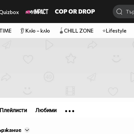
Quizbox
 TIME
👂 Клю – клю
🪀CHILL ZONE
⭐Lifestyle
Плейлисти
Любими
ържание