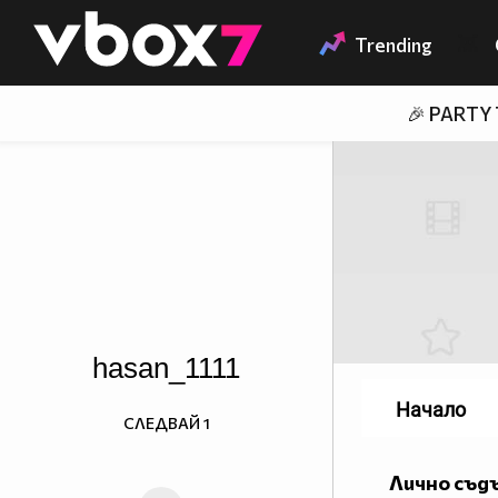
Member of
👾
Trending
🎉 PARTY
hasan_1111
Начало
СЛЕДВАЙ
1
Лично съд