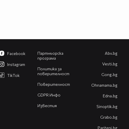
Партньорска
Abv.bg
Facebook
програма
Vesti.bg
Instagram
Политика за
поверителност
Gong.bg
TikTok
Поверителност
Оhnamama.bg
GDPR Инфо
Edna.bg
Известия
Sinoptik.bg
Grabo.bg
Pariteni.bg