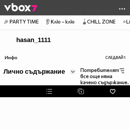
Member of
👾
🎉 PARTY TIME
👂 Клю – клю
🪀CHILL ZONE
⭐Li
hasan_1111
Инфо
СЛЕДВАЙ
1
Потребителят
Лично съдържание
все още няма
качено съдържание.