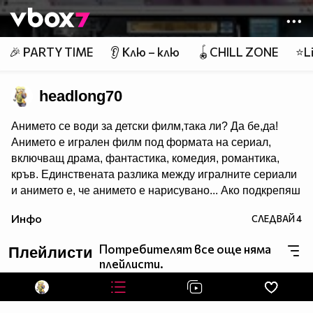
Member of
👾
🎉 PARTY TIME
👂 Клю – клю
🪀CHILL ZONE
⭐Li
headlong70
Анимето се води за детски филм,така ли? Да бе,да!
Анимето е игрален филм под формата на сериал,
включващ драма, фантастика, комедия, романтика,
кръв. Единствената разлика между игралните сериали
и анимето е, че анимето е нарисувано... Ако подкрепяш
тази теза, може да копнеш това в профилчето си.
Инфо
СЛЕДВАЙ
4
Потребителят все още няма
Плейлисти
плейлисти.