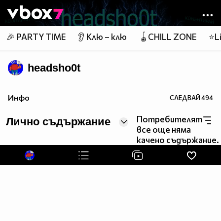
Member of
👾
🎉 PARTY TIME
👂 Клю – клю
🪀CHILL ZONE
⭐Li
headsho0t
Инфо
СЛЕДВАЙ
494
Потребителят
Лично съдържание
все още няма
качено съдържание.