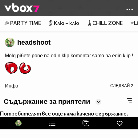
Member of
👾
🎉 PARTY TIME
👂 Клю – клю
🪀CHILL ZONE
⭐Li
headshoot
Molq pi6ete pone na edin klip komentar samo na edin klip !
Инфо
СЛЕДВАЙ
2
border=0>
Съдържание за приятели
Потребителят все още няма качено съдържание.