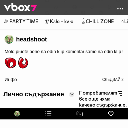
Member of
👾
🎉 PARTY TIME
👂 Клю – клю
🪀CHILL ZONE
⭐Li
headshoot
Molq pi6ete pone na edin klip komentar samo na edin klip !
Инфо
СЛЕДВАЙ
2
border=0>
Потребителят
Лично съдържание
все още няма
качено съдържание.