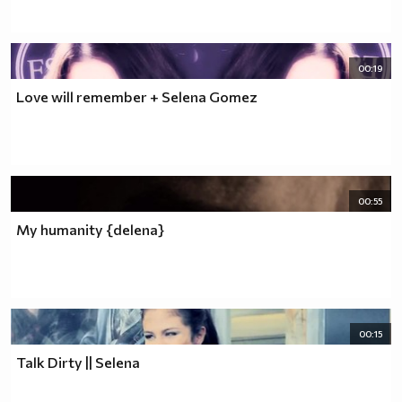
00:19
Love will remember + Selena Gomez
00:55
My humanity {delena}
00:15
Talk Dirty || Selena