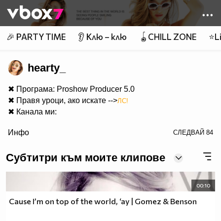
Member of
👾
🎉 PARTY TIME
👂 Клю – клю
🪀CHILL ZONE
⭐Li
hearty_
✖ Програма: Proshow Producer 5.0
✖ Правя уроци, ако искате -->
ЛС!
✖ Канала ми:
color="orange" size="2">Youtube Channel.
Инфо
СЛЕДВАЙ
84
✖
Питайте нещо!
Субтитри към моите клипове
00:10
Cause I’m on top of the world, ‘ay | Gomez & Benson