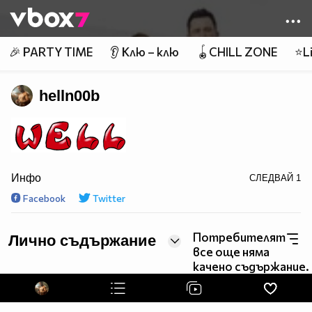
Member of
👾
🎉 PARTY TIME
👂 Клю – клю
🪀CHILL ZONE
⭐Li
helln00b
Инфо
СЛЕДВАЙ
1
src="http://text.glitter-graphics.net/crl/c.gif">
Facebook
Twitter
Потребителят
Лично съдържание
все още няма
качено съдържание.