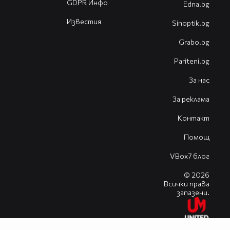
GDPR Инфо
Edna.bg
Известия
Sinoptik.bg
Grabo.bg
Pariteni.bg
За нас
За реклама
Контакт
Помощ
VBox7 блог
© 2026
Всички права
запазени.