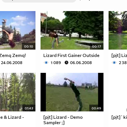
00:10
00:17
 Zemq Zemq!
Lizard First Gainer Outside
[pjt] Li
24.06.2008
1 089
06.06.2008
2 3
01:43
00:49
e & Lizard -
[pjt] Lizard - Demo
[pjt]`
Sampler ;]