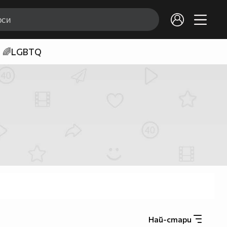
🌈LGBTQ
Най-стари