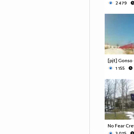
2 479
[pjt] Gonso 
1 155
No Fear Cre
3 075