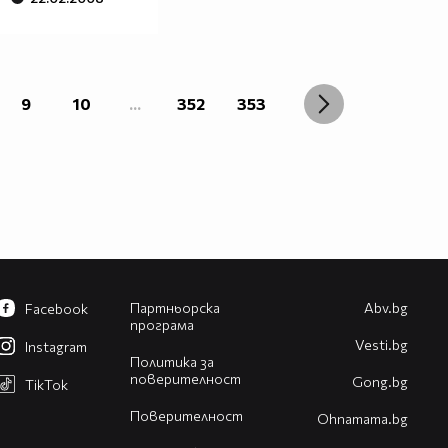
9
10
...
352
353
Партньорска
Abv.bg
Facebook
програма
Vesti.bg
Instagram
Политика за
поверителност
Gong.bg
TikTok
Поверителност
Оhnamama.bg