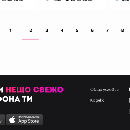
1
2
3
4
5
6
7
8
Общи условия
Кодекс