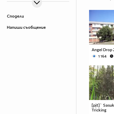
Сподели
Напиши съобщение
Angel Drop
1 164
[pjt]` Sasuk
Tricking