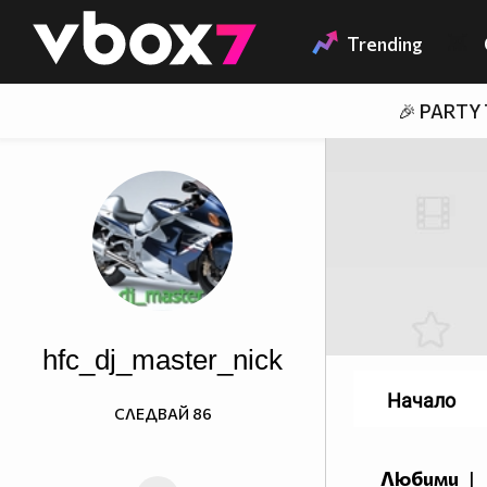
Member of
👾
Trending
🎉 PARTY
hfc_dj_master_nick
Начало
СЛЕДВАЙ
86
Любими
|