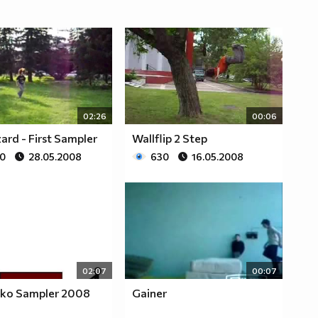
02:26
00:06
zard - First Sampler
Wallflip 2 Step
80
28.05.2008
630
16.05.2008
02:07
00:07
kiko Sampler 2008
Gainer