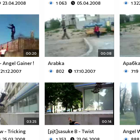
23.04.2008
1 063
05.04.2008
1 32
00:20
00:08
- Angel Gainer !
Arabka
Арабк
21.12.2007
802
17.10.2007
719
03:25
00:14
w - Tricking
[pjt]sasuke B - Twist
Angel W
25.03.2008
1 353
23.06.2008
888