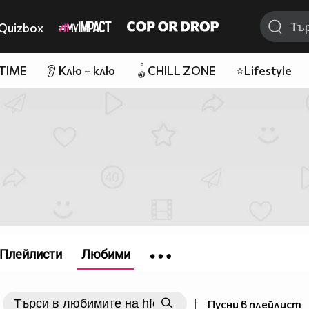
Quizbox
 TIME
👂 Клю – клю
🪀CHILL ZONE
⭐Lifestyle
Плейлисти
Любими
|
Пусни в плейлист