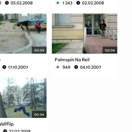
2
03.02.2008
1 243
02.02.2008
00:04
00:04
а
Palmspin Na Reil
17.10.2007
949
04.10.2007
00:04
allflip
22.02.2008