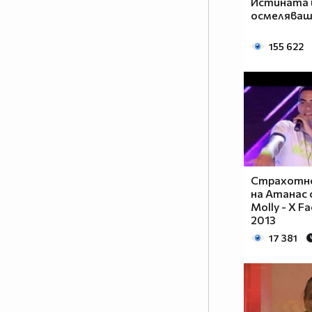
Истината 
осмеляваш 
155 622
Страхотно
на Атанас 
Molly - X Fa
2013
17 381