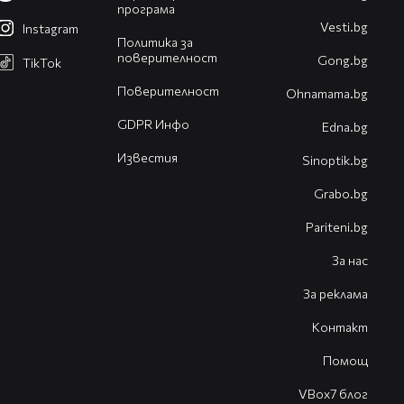
програма
Vesti.bg
Instagram
Политика за
поверителност
Gong.bg
TikTok
Поверителност
Оhnamama.bg
GDPR Инфо
Edna.bg
Известия
Sinoptik.bg
Grabo.bg
Pariteni.bg
За нас
За реклама
Контакт
Помощ
VBox7 блог