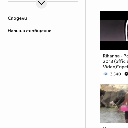
Сподели
Напиши съобщение
Rihanna - P
2013 (offici
Video)*пре
3 540