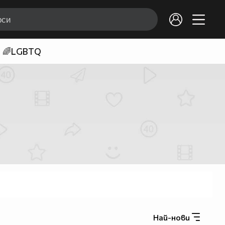
🌈LGBTQ
Най-нови