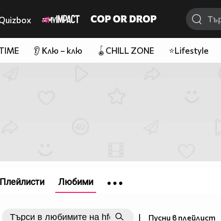
Quizbox
 TIME
👂 Клю – клю
🪀CHILL ZONE
⭐Lifestyle
Плейлисти
Любими
|
Пусни в плейлист