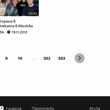
07:33
Охрана в
теката в Москва
256
19.11.2012
9
10
...
352
353
Партньорска
Abv.bg
Facebook