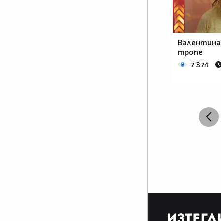
Валентина 
тропе
7 374