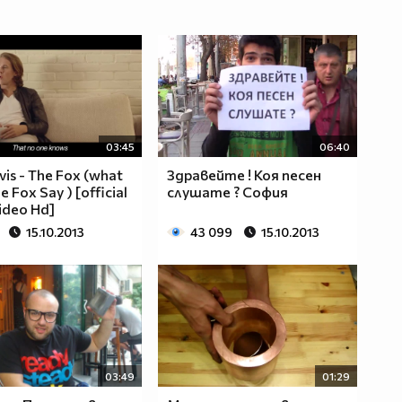
03:45
06:40
vis - The Fox (what
Здравейте ! Коя песен
e Fox Say ) [official
слушате ? София
ideo Hd]
15.10.2013
43 099
15.10.2013
03:49
01:29