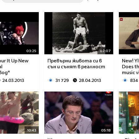
03:25
07:07
our It Up New
Превърни живота си в
New! Yl
al
сън и сънят в реалност
Does th
вод*
music v
24.03.2013
31 729
28.04.2013
834
10:43
05:18