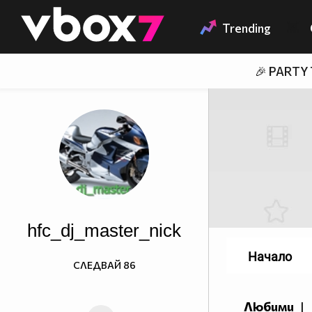
Member of
👾
Trending
🎉 PARTY
hfc_dj_master_nick
Начало
СЛЕДВАЙ
86
Любими
|