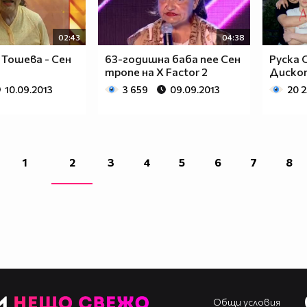
02:43
04:38
Тошева - Сен
63-годишна баба пее Сен
Руска 
тропе на X Factor 2
Диско
10.09.2013
3 659
09.09.2013
20 
1
2
3
4
5
6
7
8
Общи условия