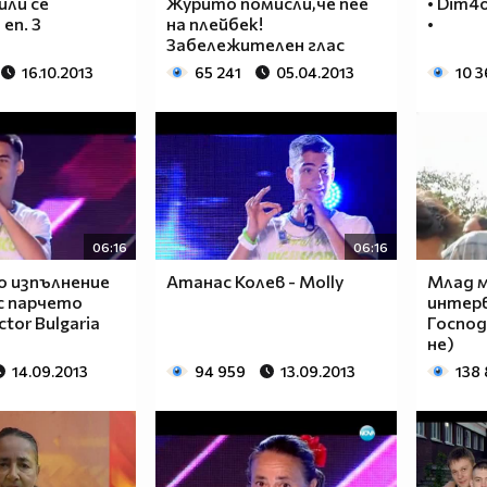
или се
Журито помисли,че пее
• Dim4
еп. 3
на плейбек!
•
Забележителен глас
16.10.2013
65 241
05.04.2013
10 3
06:16
06:16
 изпълнение
Атанас Колев - Molly
Млад 
с парчето
интерв
ctor Bulgaria
Господ
не)
14.09.2013
94 959
13.09.2013
138 