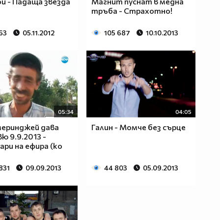
ou - Падаща звезда
Магнит пуснат в медна
тръба - Страхотно!
63
05.11.2012
105 687
10.10.2013
05:34
04:05
меринджей дава
Галин - Момче без сърце
ю 9.9.2013 -
ари на ефира (ко
831
09.09.2013
44 803
05.09.2013