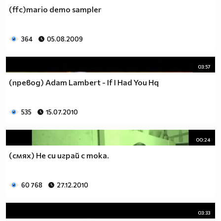
(ffc)mario demo sampler
364
05.08.2009
03:57
(превод) Adam Lambert - If I Had You Hq
535
15.07.2010
00:24
(смях) Не си играй с тока.
60 768
27.12.2010
03:33