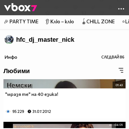
Member of
👾
🎉 PARTY TIME
👂 Клю – клю
🪀CHILL ZONE
⭐Li
hfc_dj_master_nick
Инфо
СЛЕДВАЙ
86
Любими
01:43
"мразя те" на 40 езика!
95 229
31.07.2012
04:05