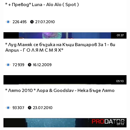
* + Превод* Luna - Alo Alo ( Spot )
226 495
27.07.2010
01:37
* Луд Маняк се бъзика на Къци Вапцаров За 1 - ви
Април - Г О Л Я М С М Я Х*
72 939
16.12.2009
05:10
* Лято 2010 * Лора & Goodslav - Нека Бъде Лято
93 307
23.07.2010
07:13