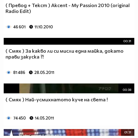
( Превод + Текст ) Akcent - My Passion 2010 (original
Radio Edit)
46 601
11.10.2010
00:31
( Смях ) За какво ли си мисли една майка, докато
прави закуска ?!
81 486
28.05.2011
00:38
( Смях ) Най-усмихнатото куче на света !
74 450
14.05.2011
01:51