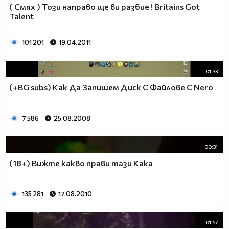
( Смях ) Този направо ще ви разбие ! Britains Got
Talent
101 201
19.04.2011
01:33
(+BG subs) Как Да Запишем Диск С Файлове С Nero
7 586
25.08.2008
00:31
(18+) Вижте какво прави тази Кака
135 281
17.08.2010
01:57