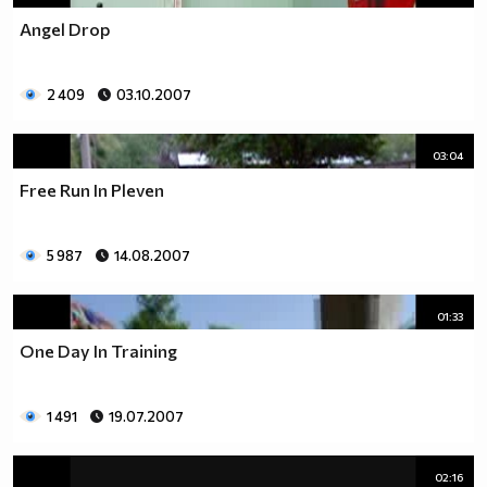
Angel Drop
2 409
03.10.2007
03:04
Free Run In Pleven
5 987
14.08.2007
01:33
One Day In Training
1 491
19.07.2007
02:16