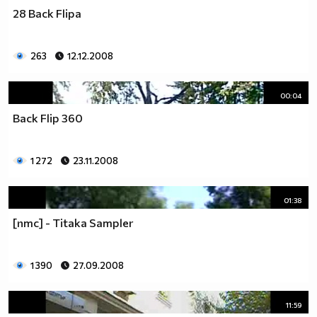
28 Back Flipa
263
12.12.2008
00:04
Back Flip 360
1 272
23.11.2008
01:38
[nmc] - Titaka Sampler
1 390
27.09.2008
11:59