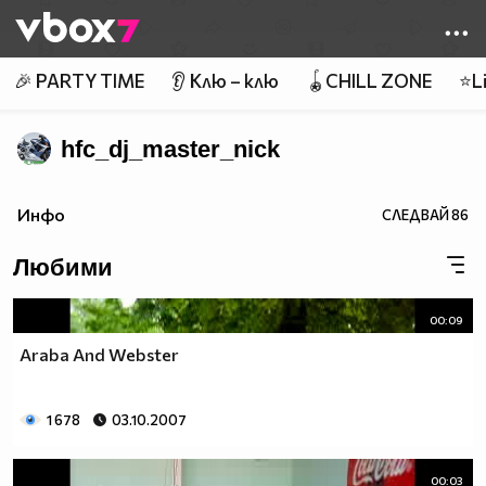
Member of
👾
🎉 PARTY TIME
👂 Клю – клю
🪀CHILL ZONE
⭐Li
hfc_dj_master_nick
Инфо
СЛЕДВАЙ
86
Любими
00:09
Araba And Webster
1 678
03.10.2007
00:03