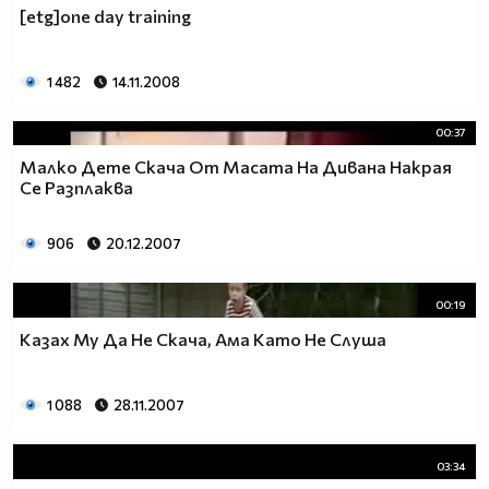
[etg]one day training
1 482
14.11.2008
00:37
Малко Дете Скача От Масата На Дивана Накрая
Се Разплаква
906
20.12.2007
00:19
Казах Му Да Не Скача, Ама Като Не Слуша
1 088
28.11.2007
03:34