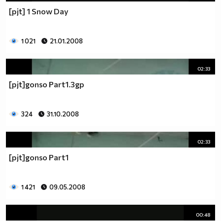
[pjt] 1 Snow Day
1 021
21.01.2008
02:33
[pjt]gonso Part1.3gp
324
31.10.2008
02:33
[pjt]gonso Part1
1 421
09.05.2008
00:48