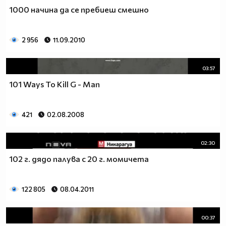
1000 начина да се пребиеш смешно
2 956
11.09.2010
03:57
101 Ways To Kill G - Man
421
02.08.2008
02:30
102 г. дядо палува с 20 г. момичета
122 805
08.04.2011
00:37