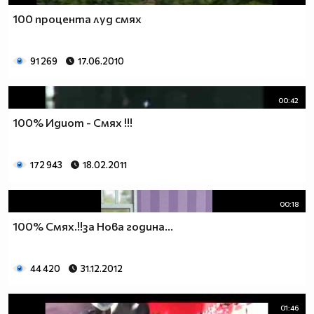
100 процента луд смях
91 269
17.06.2010
00:42
100% Идиот - Смях !!!
172 943
18.02.2011
00:18
100% Смях.!!за Нова година...
44 420
31.12.2012
01:46