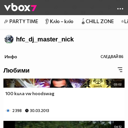
Member of
👾
🎉 PARTY TIME
👂 Клю – клю
🪀CHILL ZONE
⭐Li
hfc_dj_master_nick
Инфо
СЛЕДВАЙ
86
Любими
03:02
100 кила vw hoodswag
2 398
30.03.2013
04:52