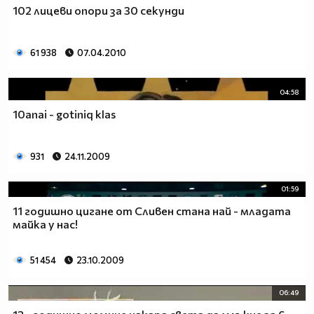
102 лицеви опори за 30 секунди
61 938
07.04.2010
04:58
10anai - gotiniq klas
931
24.11.2009
01:59
11 годишно цигане от Сливен стана най - младата
майка у нас!
51 454
23.10.2009
06:49