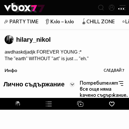
Member of
👾
🎉 PARTY TIME
👂 Клю – клю
🪀CHILL ZONE
⭐Li
hilary_nikol
awdhaskdjadjk FOREVER YOUNG :*
The "earth" WITHOUT "art" is just ... "eh."
Инфо
СЛЕДВАЙ
7
Потребителят
Лично съдържание
все още няма
качено съдържание.