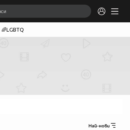
🌈LGBTQ
Най-нови