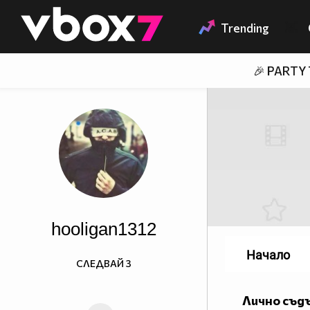
Member of
👾
Trending
🎉 PARTY
hooligan1312
Начало
СЛЕДВАЙ
3
Лично съд