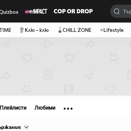
Quizbox
 TIME
👂 Клю – клю
🪀CHILL ZONE
⭐Lifestyle
Плейлисти
Любими
ържание