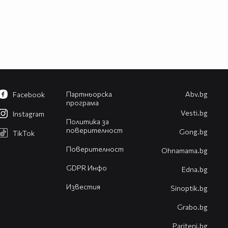
Партньорска
Abv.bg
Facebook
програма
Vesti.bg
Instagram
Политика за
поверителност
Gong.bg
TikTok
Поверителност
Оhnamama.bg
GDPR Инфо
Edna.bg
Известия
Sinoptik.bg
Grabo.bg
Pariteni.bg