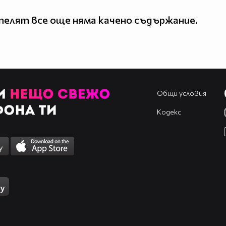
елят все още няма качено съдържание.
Общи условия
Кодекс