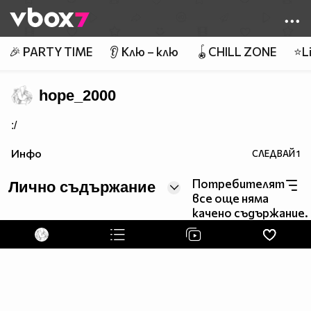
Member of
👾
🎉 PARTY TIME
👂 Клю – клю
🪀CHILL ZONE
⭐Li
hope_2000
:/
Инфо
СЛЕДВАЙ
1
Потребителят
Лично съдържание
все още няма
качено съдържание.