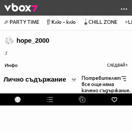
Member of
👾
🎉 PARTY TIME
👂 Клю – клю
🪀CHILL ZONE
⭐Li
hope_2000
:/
Инфо
СЛЕДВАЙ
1
Потребителят
Лично съдържание
все още няма
качено съдържание.