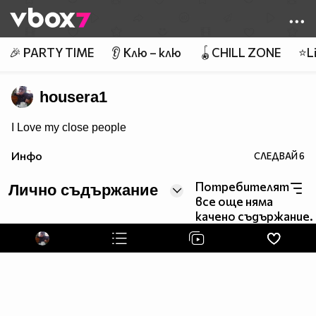
Member of
👾
🎉 PARTY TIME
👂 Клю – клю
🪀CHILL ZONE
⭐Li
housera1
I Love my close people
Инфо
СЛЕДВАЙ
6
Потребителят
Лично съдържание
все още няма
качено съдържание.