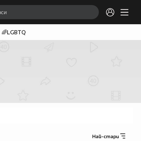
🌈LGBTQ
Най-стари