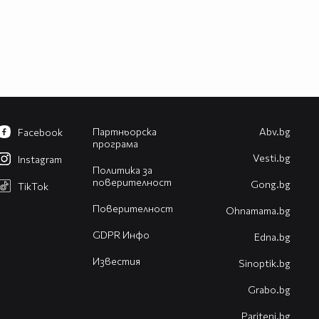
Партньорска
Abv.bg
Facebook
програма
Vesti.bg
Instagram
Политика за
поверителност
Gong.bg
TikTok
Поверителност
Оhnamama.bg
GDPR Инфо
Edna.bg
Известия
Sinoptik.bg
Grabo.bg
Pariteni.bg