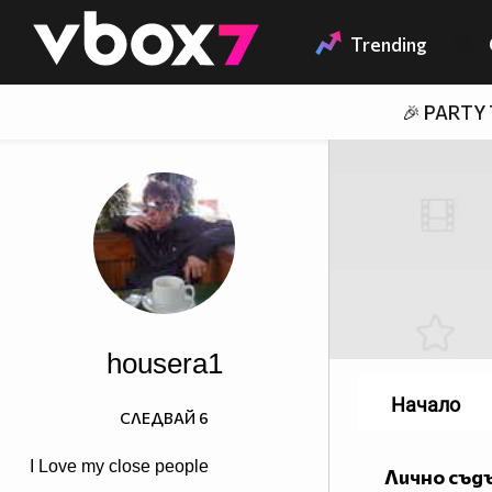
Member of
👾
Trending
🎉 PARTY
housera1
Начало
СЛЕДВАЙ
6
I Love my close people
Лично съд