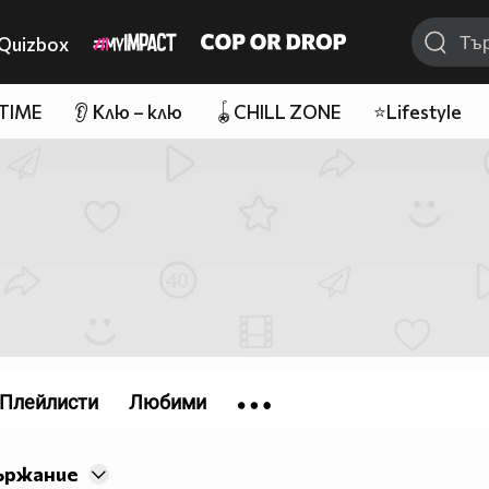
Quizbox
 TIME
👂 Клю – клю
🪀CHILL ZONE
⭐Lifestyle
Плейлисти
Любими
ържание