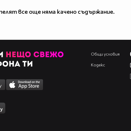
елят все още няма качено съдържание.
Общи условия
Кодекс