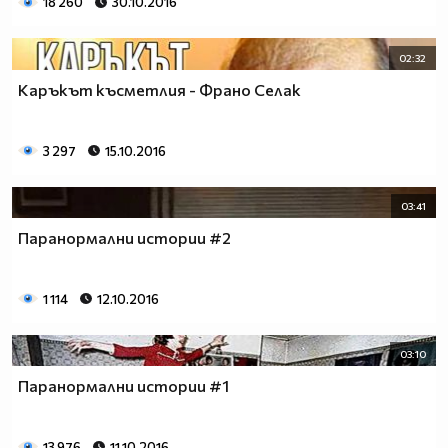
18 260
30.10.2016
02:32
Каръкът късметлия - Франо Селак
3 297
15.10.2016
03:41
Паранормални истории #2
1 114
12.10.2016
03:10
Паранормални истории #1
13 976
11.10.2016