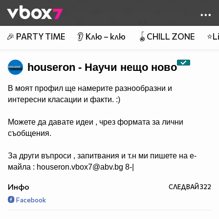
Member of
👾
🎉 PARTY TIME
👂 Клю – клю
🪀CHILL ZONE
⭐Li
houseron - Научи нещо ново
В моят профил ще намерите разнообразни и
интересни класации и факти. :)
Можете да давате идеи , чрез формата за лични
съобщения.
За други въпроси , запитвания и т.н ми пишете на е-
майла : houseron.vbox7@abv.bg 8-|
Инфо
СЛЕДВАЙ
322
Facebook