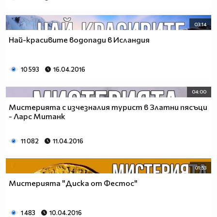
03:14
Най-красивите водопади в Исландия
10 593
16.04.2016
04:00
Мистерията с изчезналия турист в Златни пясъци
- Ларс Митанк
11 082
11.04.2016
01:53
Мистерията "Диска от Фестос"
1 483
10.04.2016