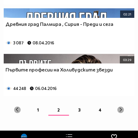
02:21
Древния град Палмира , Сирия - Преди и сега
3 087
08.04.2016
03:29
Първите професии на Холивудските звезди
44 248
06.04.2016
1
2
3
4