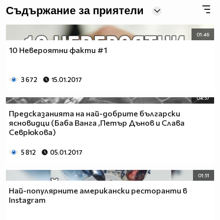
Съдържание за приятели
01:46
10 Невероятни факти #1
3 672
15.01.2017
04:57
Предсказанията на най-добрите български
ясновидци (Баба Ванга ,Петър Дънов и Слава
Севрюкова)
5 812
05.01.2017
01:51
Най-популярните американски ресторанти в
Instagram