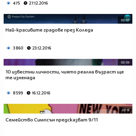
475
27.12.2016
02:07
Най-красивите градове през Коледа
3 860
23.12.2016
02:03
10 известни личности, чиято реална възраст ще
те изненада
8 599
16.12.2016
02:13
Семейство Симпсън предсказват 9/11