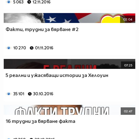
5 063
12.11.2016
02:04
Факти, трудни за вярване #2
10 270
01.11.2016
07:25
5 реални и ужасяващи истории за Хелоуин
35 101
30.10.2016
02:47
16 трудни за вярване факта