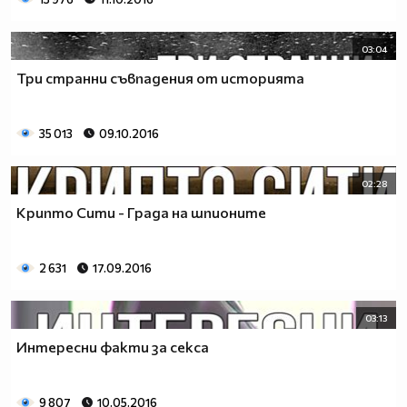
03:04
Три странни съвпадения от историята
35 013
09.10.2016
02:28
Крипто Сити - Града на шпионите
2 631
17.09.2016
03:13
Интересни факти за секса
9 807
10.05.2016