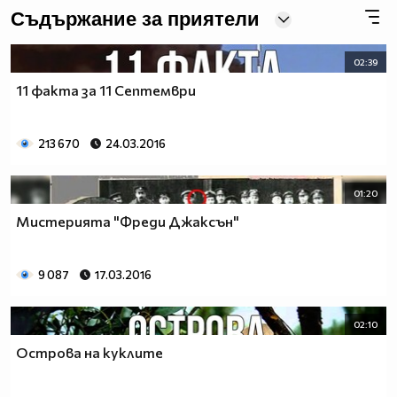
Съдържание за приятели
02:39
11 факта за 11 Септември
213 670
24.03.2016
01:20
Мистерията "Фреди Джаксън"
9 087
17.03.2016
02:10
Острова на куклите