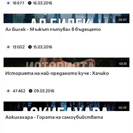
16 677
16.03.2016
03:07
Ал Билек - Мъжът пътувал в бъдещето
13 002
15.03.2016
03:35
Историята на най-преданото куче : Хачико
47 462
09.03.2016
02:01
Аокигахара - Гората на самоубийствата