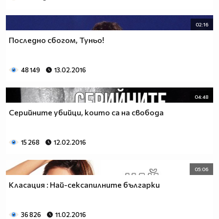
02:16
Последно сбогом, Туньо!
48 149
13.02.2016
04:48
Серийните убийци, които са на свобода
15 268
12.02.2016
05:06
Класация : Най-сексапилните българки
36 826
11.02.2016