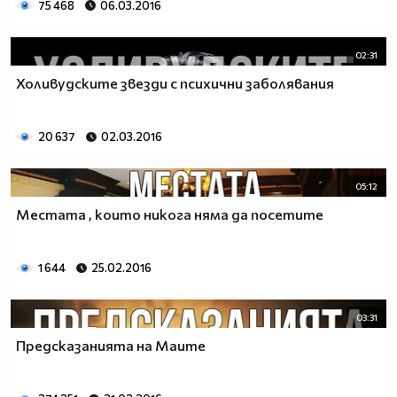
75 468
06.03.2016
02:31
Холивудските звезди с психични заболявания
20 637
02.03.2016
05:12
Местата , които никога няма да посетите
1 644
25.02.2016
03:31
Предсказанията на Маите