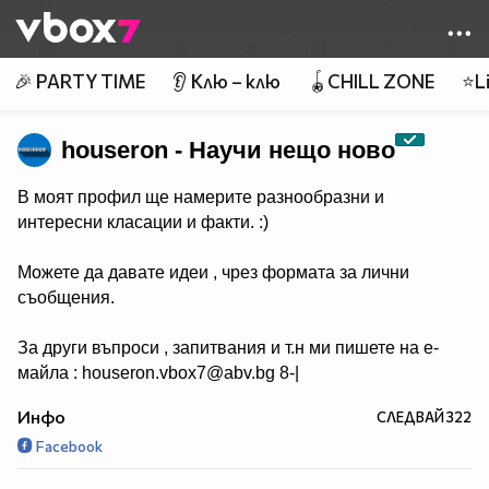
Member of
👾
🎉 PARTY TIME
👂 Клю – клю
🪀CHILL ZONE
⭐Li
houseron - Научи нещо ново
В моят профил ще намерите разнообразни и
интересни класации и факти. :)
Можете да давате идеи , чрез формата за лични
съобщения.
За други въпроси , запитвания и т.н ми пишете на е-
майла : houseron.vbox7@abv.bg 8-|
Инфо
СЛЕДВАЙ
322
Facebook