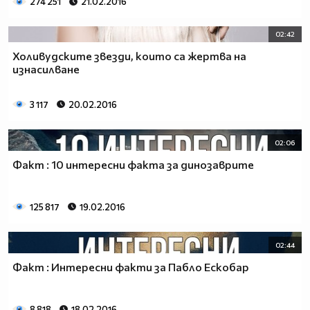
274 251
21.02.2016
02:42
Холивудските звезди, които са жертва на
изнасилване
3 117
20.02.2016
02:06
Факт : 10 интересни факта за динозаврите
125 817
19.02.2016
02:44
Факт : Интересни факти за Пабло Ескобар
8 818
18.02.2016