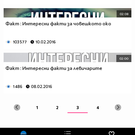
02:08
Факт : Интересни факти за човешкото око
103 577
10.02.2016
02:00
Факт : Интересни факти за левичарите
1 486
08.02.2016
1
2
3
4