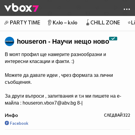
Member of
👾
🎉 PARTY TIME
👂 Клю – клю
🪀CHILL ZONE
⭐Li
houseron - Научи нещо ново
В моят профил ще намерите разнообразни и
интересни класации и факти. :)
Можете да давате идеи , чрез формата за лични
съобщения.
За други въпроси , запитвания и т.н ми пишете на е-
майла : houseron.vbox7@abv.bg 8-|
Инфо
СЛЕДВАЙ
322
Facebook