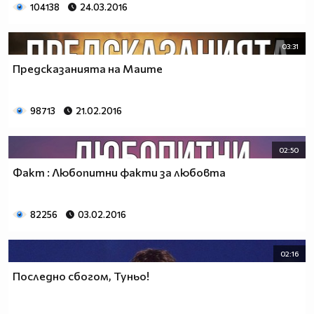
104138
24.03.2016
03:31
Предсказанията на Маите
98713
21.02.2016
02:50
Факт : Любопитни факти за любовта
82256
03.02.2016
02:16
Последно сбогом, Туньо!