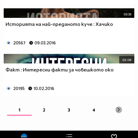
03:35
Историята на най-преданото куче : Хачико
20567
09.03.2016
02:08
Факт : Интересни факти за човешкото око
20195
10.02.2016
1
2
3
4