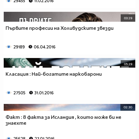
29455
11.02.2016
03:29
Първите професии на Холивудските звезди
29189
06.04.2016
05:29
Класация : Най-богатите наркобарони
27505
31.01.2016
02:30
Факт : 8 факта за Исландия , които може би не
знаехте
25628
27.01.2016