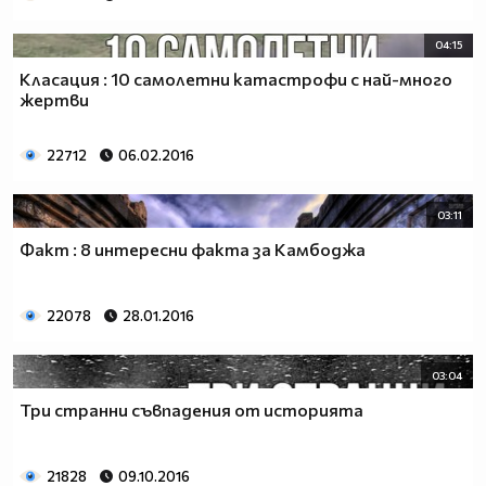
04:15
Класация : 10 самолетни катастрофи с най-много
жертви
22712
06.02.2016
03:11
Факт : 8 интересни факта за Камбоджа
22078
28.01.2016
03:04
Три странни съвпадения от историята
21828
09.10.2016