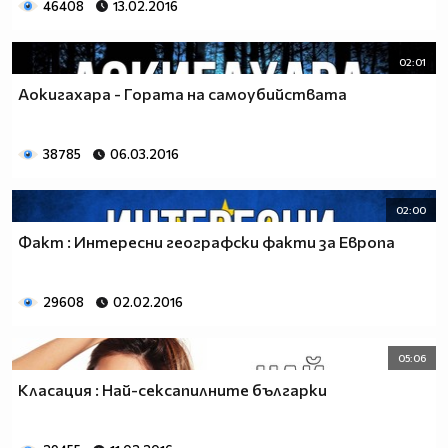
46408
13.02.2016
02:01
Аокигахара - Гората на самоубийствата
38785
06.03.2016
02:00
Факт : Интересни географски факти за Европа
29608
02.02.2016
05:06
Класация : Най-сексапилните българки