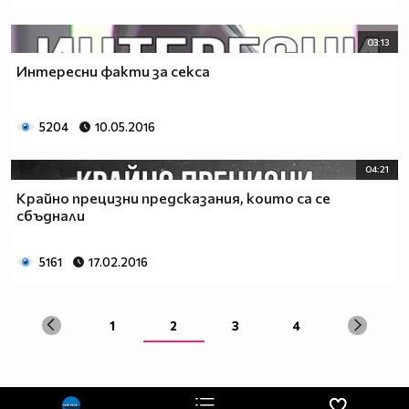
03:13
Интересни факти за секса
5204
10.05.2016
04:21
Крайно прецизни предсказания, които са се
сбъднали
5161
17.02.2016
1
2
3
4