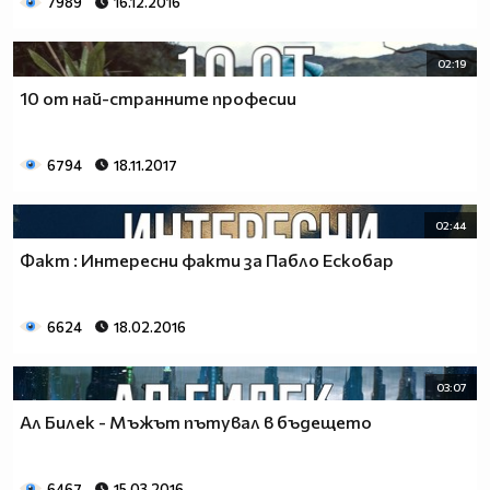
7989
16.12.2016
02:19
10 от най-странните професии
6794
18.11.2017
02:44
Факт : Интересни факти за Пабло Ескобар
6624
18.02.2016
03:07
Ал Билек - Мъжът пътувал в бъдещето
6467
15.03.2016