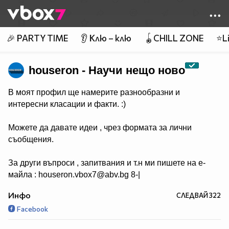
Member of
👾
🎉 PARTY TIME
👂 Клю – клю
🪀CHILL ZONE
⭐Li
houseron - Научи нещо ново
В моят профил ще намерите разнообразни и
интересни класации и факти. :)
Можете да давате идеи , чрез формата за лични
съобщения.
За други въпроси , запитвания и т.н ми пишете на е-
майла : houseron.vbox7@abv.bg 8-|
Инфо
СЛЕДВАЙ
322
Facebook