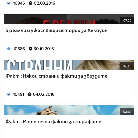
10946
02.03.2016
07:25
5 реални и ужасяващи истории за Хелоуин
10686
30.10.2016
02:46
Факт : Някои странни факти за звездите
10491
04.02.2016
02:01
Факт : Интересни факти за жирафите