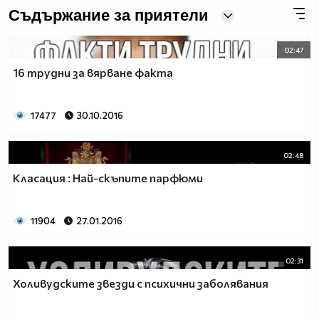
Съдържание за приятели
02:47
16 трудни за вярване факта
17477
30.10.2016
02:48
Класация : Най-скъпите парфюми
11904
27.01.2016
02:31
Холивудските звезди с психични заболявания