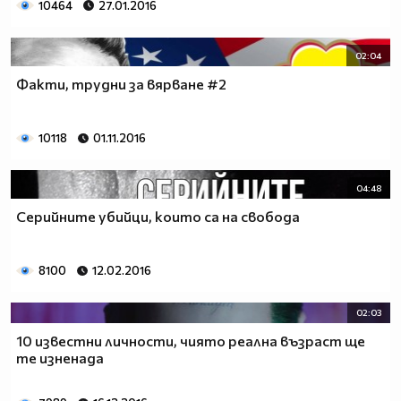
10464
27.01.2016
02:04
Факти, трудни за вярване #2
10118
01.11.2016
04:48
Серийните убийци, които са на свобода
8100
12.02.2016
02:03
10 известни личности, чиято реална възраст ще
те изненада