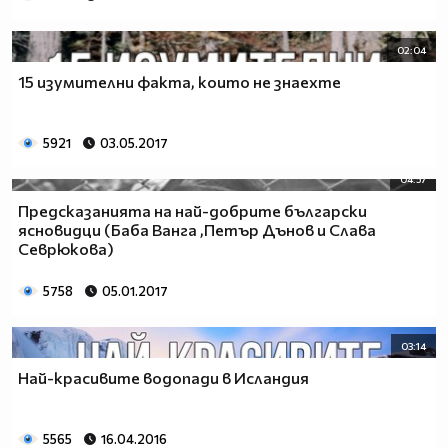
02:04
15 изумителни факта, които не знаехтe
5921
03.05.2017
04:57
Предсказанията на най-добрите български
ясновидци (Баба Ванга ,Петър Дънов и Слава
Севрюкова)
5758
05.01.2017
03:14
Най-красивите водопади в Исландия
5565
16.04.2016