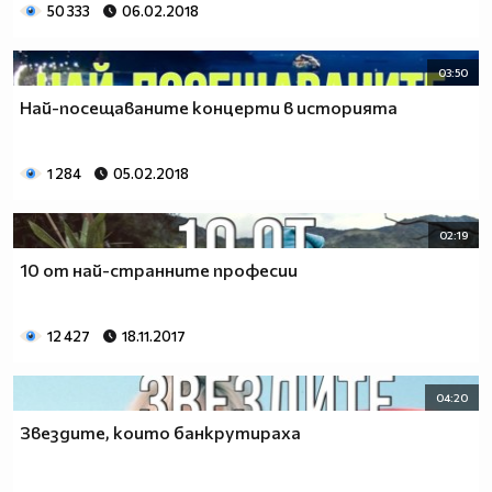
50 333
06.02.2018
03:50
Най-посещаваните концерти в историята
1 284
05.02.2018
02:19
10 от най-странните професии
12 427
18.11.2017
04:20
Звездите, които банкрутираха