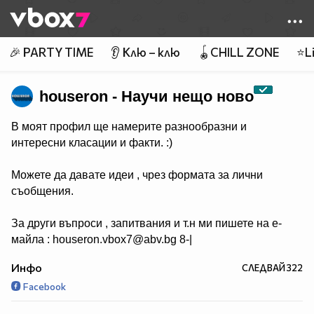
Member of
👾
🎉 PARTY TIME
👂 Клю – клю
🪀CHILL ZONE
⭐Li
houseron - Научи нещо ново
В моят профил ще намерите разнообразни и
интересни класации и факти. :)
Можете да давате идеи , чрез формата за лични
съобщения.
За други въпроси , запитвания и т.н ми пишете на е-
майла : houseron.vbox7@abv.bg 8-|
Инфо
СЛЕДВАЙ
322
Facebook