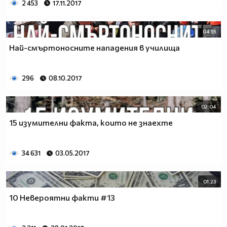
2 453
17.11.2017
04:55
Най-смъртоносните нападения в училища
296
08.10.2017
02:04
15 изумителни факта, които не знаехтe
34 631
03.05.2017
01:23
10 Невероятни факти #13