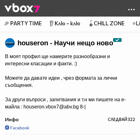
Member of
👾
🎉 PARTY TIME
👂 Клю – клю
🪀CHILL ZONE
⭐Li
houseron - Научи нещо ново
В моят профил ще намерите разнообразни и
интересни класации и факти. :)
Можете да давате идеи , чрез формата за лични
съобщения.
За други въпроси , запитвания и т.н ми пишете на е-
майла : houseron.vbox7@abv.bg 8-|
Инфо
СЛЕДВАЙ
322
Facebook