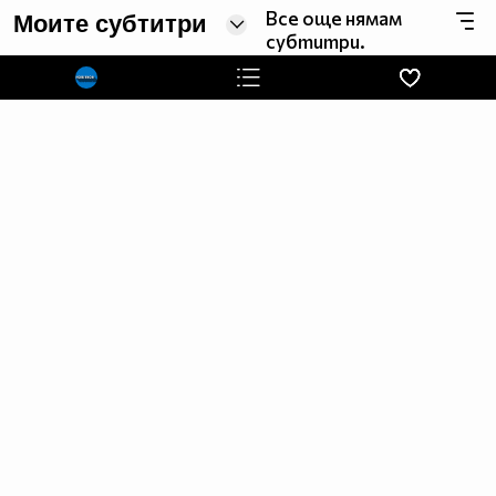
Все още нямам
Моите субтитри
субтитри.