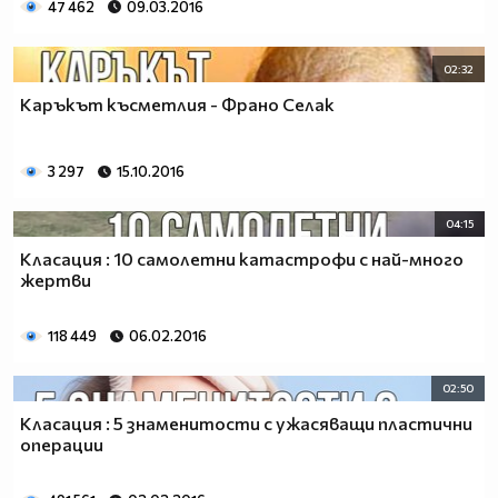
47 462
09.03.2016
02:32
Каръкът късметлия - Франо Селак
3 297
15.10.2016
04:15
Класация : 10 самолетни катастрофи с най-много
жертви
118 449
06.02.2016
02:50
Класация : 5 знаменитости с ужасяващи пластични
операции