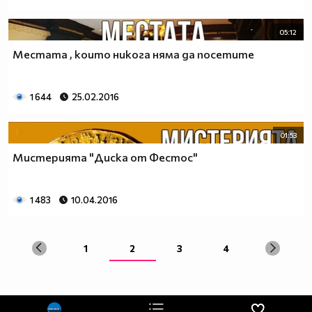
05:12
Местата , които никога няма да посетите
1 644
25.02.2016
01:53
Мистерията "Диска от Фестос"
1 483
10.04.2016
1
2
3
4