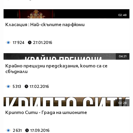
02:48
Класация : Най-скъпите парфюми
17 924
27.01.2016
04:21
Крайно прецизни предсказания, които са се
сбъднали
5 313
17.02.2016
02:28
Крипто Сити - Града на шпионите
2 631
17.09.2016