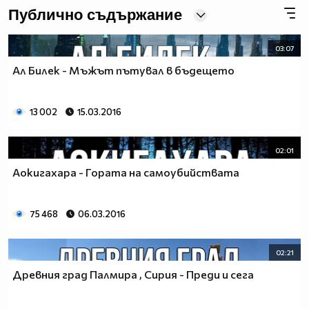
Публично съдържание
03:07
Ал Билек - Мъжът пътувал в бъдещето
13 002
15.03.2016
02:01
Аокигахара - Гората на самоубийствата
75 468
06.03.2016
02:21
Древния град Палмира , Сирия - Преди и сега