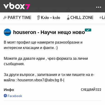
Member of
👾
🎉 PARTY TIME
👂 Клю – клю
🪀CHILL ZONE
⭐Li
houseron - Научи нещо ново
В моят профил ще намерите разнообразни и
интересни класации и факти. :)
Можете да давате идеи , чрез формата за лични
съобщения.
За други въпроси , запитвания и т.н ми пишете на е-
майла : houseron.vbox7@abv.bg 8-|
Инфо
СЛЕДВАЙ
322
Facebook