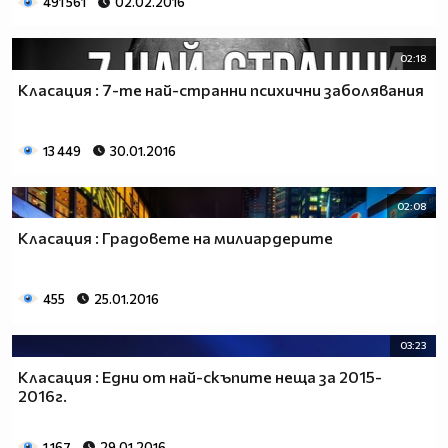
491 561
02.02.2016
02:18
Класация : 7-те най-странни психични заболявания
13 449
30.01.2016
02:08
Класация : Градовете на милиардерите
455
25.01.2016
03:23
Класация : Едни от най-скъпите неща за 2015-
2016г.
1 167
29.01.2016