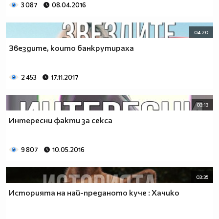
3 087
08.04.2016
04:20
Звездите, които банкрутираха
2 453
17.11.2017
03:13
Интересни факти за секса
9 807
10.05.2016
03:35
Историята на най-преданото куче : Хачико