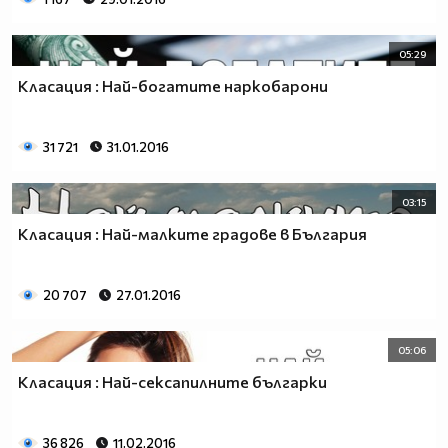
05:29
Класация : Най-богатите наркобарони
31 721
31.01.2016
03:15
Класация : Най-малките градове в България
20 707
27.01.2016
05:06
Класация : Най-сексапилните българки
36 826
11.02.2016