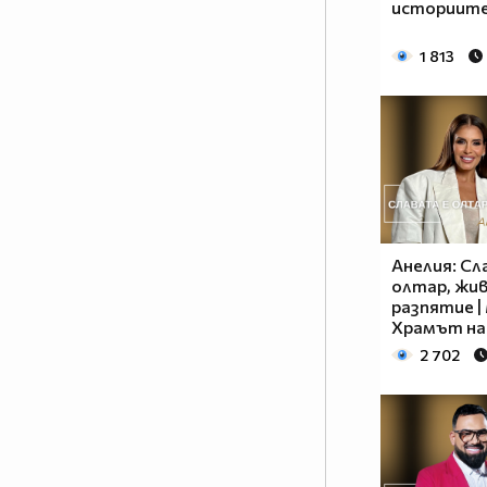
историит
1 813
Анелия: Сл
олтар, жи
разпятие |
Храмът на
2 702