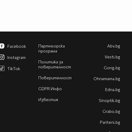
Партньорска
Abv.bg
Facebook
програма
Vesti.bg
Instagram
Политика за
поверителност
Gong.bg
TikTok
Поверителност
Оhnamama.bg
GDPR Инфо
Edna.bg
Известия
Sinoptik.bg
Grabo.bg
Pariteni.bg