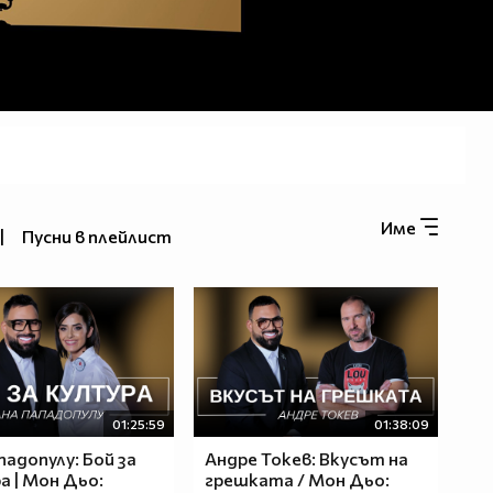
Име
|
Пусни в плейлист
01:25:59
01:38:09
падопулу: Бой за
Андре Токев: Вкусът на
а | Мон Дьо:
грешката / Мон Дьо: