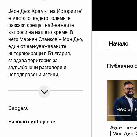
„Мон Дьо: Храмът на Историите“
е мястото, където големите
разкази срещат най-важните
въпроси на нашето време. В
него Мариян Станков – Мон Дьо,
Начало
един от най-уважаваните
интервюиращи в България,
създава територия за
Публично 
задълбочени разговори и
неподправени истини,
както само той го може. Майстор
на личните изповеди, в които
гостите разкриват истини, които
никога преди не са споделяли.
Сподели
Instagram
Напиши съобщение
Азис: Часъ
| Мон Дьо: