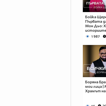
Бойка Щере
Първата да
Мон Дьо: 
историит
1 987
Боряна Бра
мои лица |
Храмът на
14
20