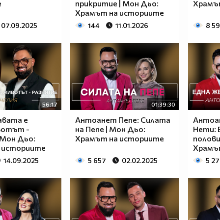
е
прикритие | Мон Дьо:
Храмъ
Храмът на историите
07.09.2025
144
11.01.2026
8 5
56:17
01:39:30
авата е
Антоанет Пепе: Силата
Антоа
вотът -
на Пепе | Мон Дьо:
Нети: 
 Мон Дьо:
Храмът на историите
полови
 историите
Храмъ
14.09.2025
5 657
02.02.2025
5 2