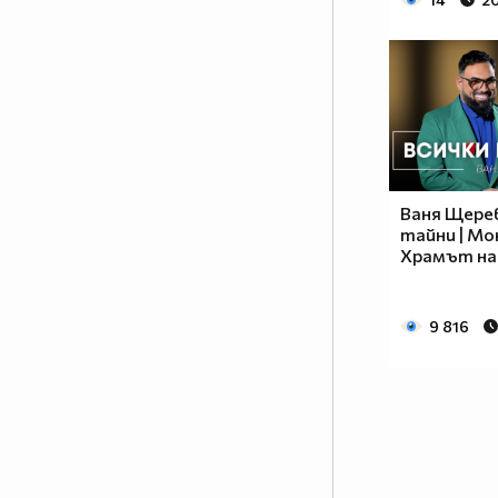
Ваня Щерев
тайни | Мо
Храмът на
9 816