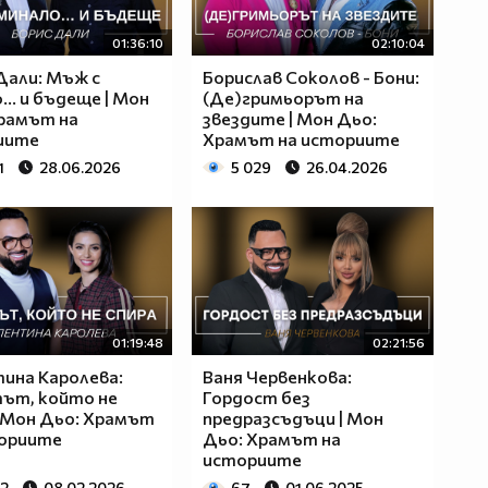
01:36:10
02:10:04
Дали: Мъж с
Борислав Соколов - Бони:
... и бъдеще | Мон
(Де)гримьорът на
рамът на
звездите | Мон Дьо:
иите
Храмът на историите
1
28.06.2026
5 029
26.04.2026
01:19:48
02:21:56
ина Каролева:
Ваня Червенкова:
ът, който не
Гордост без
| Мон Дьо: Храмът
предразсъдъци | Мон
ториите
Дьо: Храмът на
историите
52
08.02.2026
67
01.06.2025