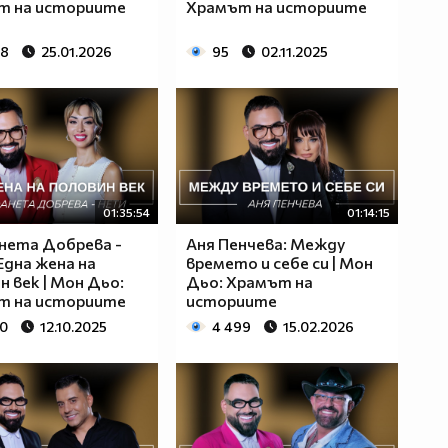
т на историите
Храмът на историите
98
25.01.2026
95
02.11.2025
01:35:54
01:14:15
нета Добрева -
Аня Пенчева: Между
Една жена на
времето и себе си | Мон
н век | Мон Дьо:
Дьо: Храмът на
т на историите
историите
70
12.10.2025
4 499
15.02.2026