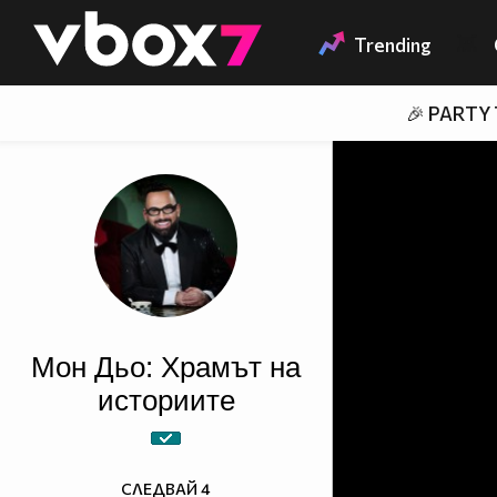
Member of
👾
Trending
🎉 PARTY
Мон Дьо: Храмът на
историите
СЛЕДВАЙ
4