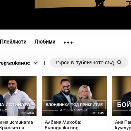
Плейлисти
Любими
съдържание
|
01:16:40
01:10:09
т на истината
Албена Михова:
Ана Па
 Храмът на
Блондинка под
култур