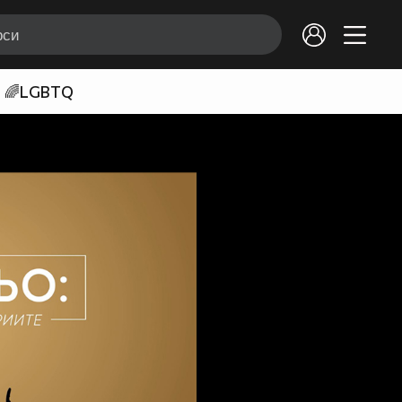
🌈LGBTQ