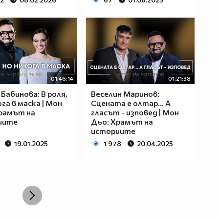
01:46:14
01:21:38
 Бабинова: В роля,
Веселин Маринов:
ога в маска | Мон
Сцената е олтар... А
рамът на
гласът - изповед | Мон
иите
Дьо: Храмът на
историите
19.01.2025
1 978
20.04.2025