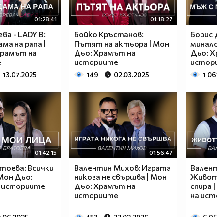
01:28:41
01:18:27
ва - LADY B:
Бойко Кръстанов:
Борис 
ма на рапа |
Пътят на актьора | Мон
минало
Храмът на
Дьо: Храмът на
Дьо: Х
е
историите
истор
13.07.2025
149
02.03.2025
1 06
01:42:15
01:56:47
тоева: Всички
Валентин Михов: Играта
Валент
 Мон Дьо:
никога не свършва | Мон
Живот
 историите
Дьо: Храмът на
спира 
историите
на ис
.06.2025
183
22.02.2026
6 9