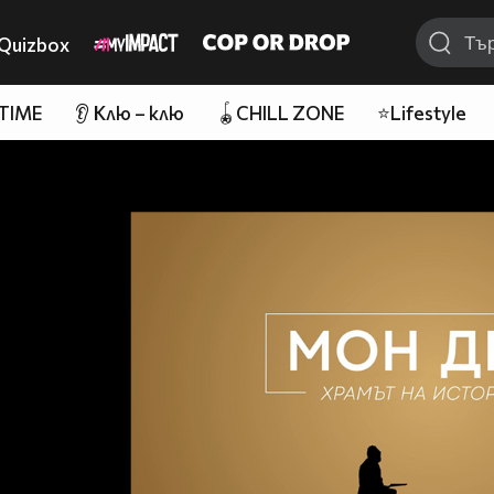
Quizbox
 TIME
👂 Клю – клю
🪀CHILL ZONE
⭐Lifestyle