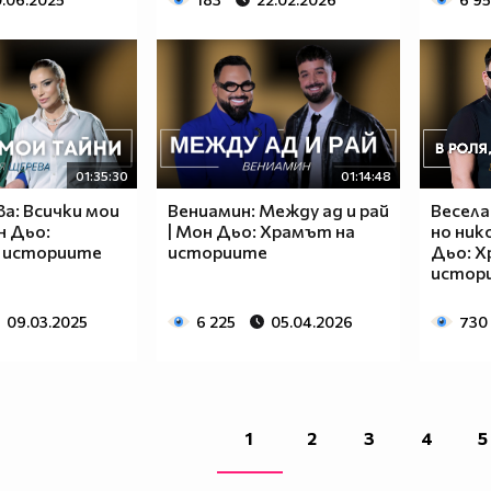
01:35:30
01:14:48
а: Всички мои
Вениамин: Между ад и рай
Весела
н Дьо:
| Мон Дьо: Храмът на
но ник
 историите
историите
Дьо: Х
истор
09.03.2025
6 225
05.04.2026
730
1
2
3
4
5