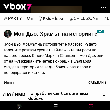
Member of
👾
🎉 PARTY TIME
👂 Клю – клю
🪀CHILL ZONE
⭐Li
Мон Дьо: Храмът на историите
„Мон Дьо: Храмът на Историите“ е мястото, където
големите разкази срещат най-важните въпроси на
нашето време. В него Мариян Станков – Мон Дьо, един
от най-уважаваните интервюиращи в България,
създава територия за задълбочени разговори и
неподправени истини,
както само той го може. Майстор на личните изповеди,
Инфо
СЛЕДВАЙ
4
в които гостите разкриват истини, които никога преди
не са споделяли.
Instagram
Потребителят все още няма
Любими
любими