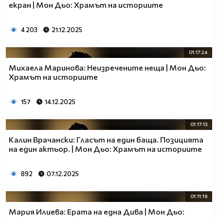
екран | Мон Дьо: Храмът на историите
4 203
21.12.2025
01:17:24
Михаела Маринова: Неизречените неща | Мон Дьо:
Храмът на историите
157
14.12.2025
01:17:13
Калин Врачански: Гласът на един баща. Позицията
на един актьор. | Мон Дьо: Храмът на историите
892
07.12.2025
01:11:19
Мария Илиева: Ерата на една Дива | Мон Дьо: