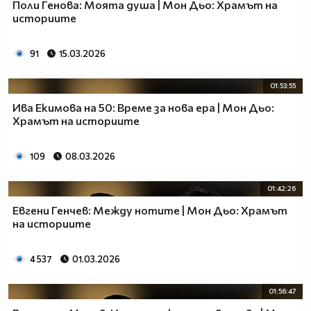
Поли Генова: Моята душа | Мон Дьо: Храмът на
историите
91
15.03.2026
01:53:55
Ива Екимова на 50: Време за нова ера | Мон Дьо:
Храмът на историите
109
08.03.2026
01:42:26
Евгени Генчев: Между нотите | Мон Дьо: Храмът
на историите
4 537
01.03.2026
01:56:47