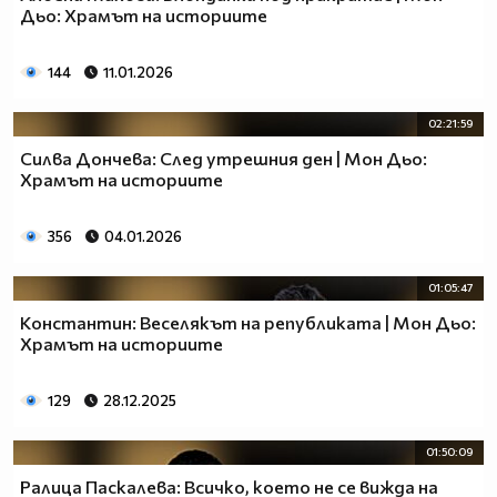
Дьо: Храмът на историите
144
11.01.2026
02:21:59
Силва Дончева: След утрешния ден | Мон Дьо:
Храмът на историите
356
04.01.2026
01:05:47
Константин: Веселякът на републиката | Мон Дьо:
Храмът на историите
129
28.12.2025
01:50:09
Ралица Паскалева: Всичко, което не се вижда на