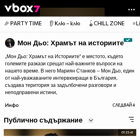
Member of
👾
🎉 PARTY TIME
👂 Клю – клю
🪀CHILL ZONE
⭐Li
Мон Дьо: Храмът на историите
„Мон Дьо: Храмът на Историите“ е мястото, където
големите разкази срещат най-важните въпроси на
нашето време. В него Мариян Станков – Мон Дьо, един
от най-уважаваните интервюиращи в България,
създава територия за задълбочени разговори и
неподправени истини,
както само той го може. Майстор на личните изповеди,
Инфо
СЛЕДВАЙ
4
в които гостите разкриват истини, които никога преди
не са споделяли.
Instagram
Публично съдържание
01:25:41