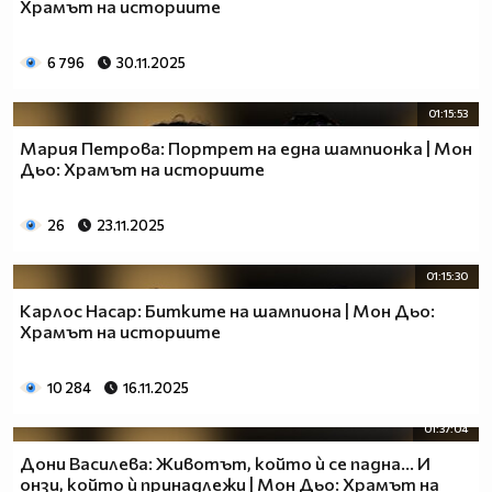
Храмът на историите
6 796
30.11.2025
01:15:53
Мария Петрова: Портрет на една шампионка | Мон
Дьо: Храмът на историите
26
23.11.2025
01:15:30
Карлос Насар: Битките на шампиона | Мон Дьо:
Храмът на историите
10 284
16.11.2025
01:37:04
Дони Василева: Животът, който ѝ се падна... И
онзи, който ѝ принадлежи | Мон Дьо: Храмът на