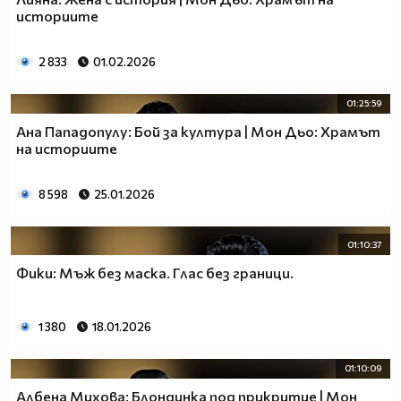
историите
2 833
01.02.2026
01:25:59
Ана Пападопулу: Бой за култура | Мон Дьо: Храмът
на историите
8 598
25.01.2026
01:10:37
Фики: Мъж без маска. Глас без граници.
1 380
18.01.2026
01:10:09
Албена Михова: Блондинка под прикритие | Мон