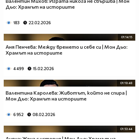
Валентин Михов: Играта никога не свършва | Мон
Дьо: Храмът на историите
183
22.02.2026
01:14:15
Аня Пенчева: Между времето и себе си | Мон Дьо:
Храмът на историите
4 499
15.02.2026
01:19:48
Валентина Каролева: Животът, който не спира |
Мон Дьо: Храмът на историите
6 952
08.02.2026
01:53:44
Лияна: Жена с история | Мон Дьо: Храмът на