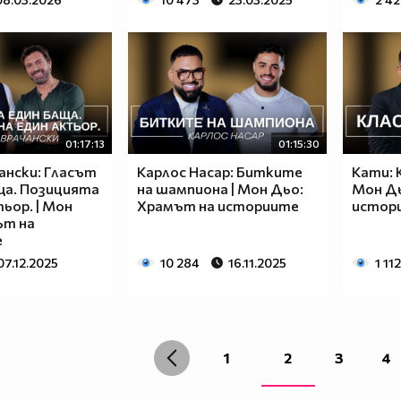
01:17:13
01:15:30
ански: Гласът
Карлос Насар: Битките
Кати: 
ща. Позицията
на шампиона | Мон Дьо:
Мон Дь
тьор. | Мон
Храмът на историите
истор
ът на
е
07.12.2025
10 284
16.11.2025
1 112
1
2
3
4