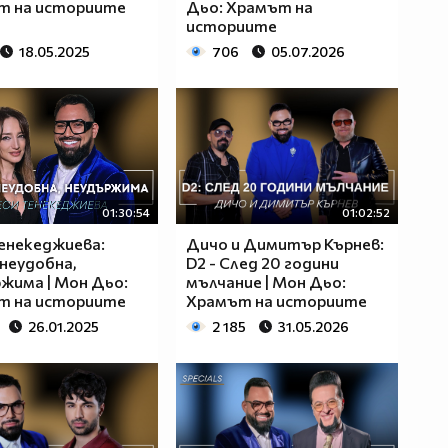
т на историите
Дьо: Храмът на
историите
18.05.2025
706
05.07.2026
01:30:54
01:02:52
енекеджиева:
Дичо и Димитър Кърнев:
 неудобна,
D2 - След 20 години
жима | Мон Дьо:
мълчание | Мон Дьо:
т на историите
Храмът на историите
26.01.2025
2 185
31.05.2026