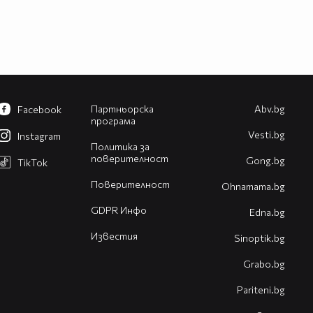
Партньорска
Abv.bg
Facebook
програма
Vesti.bg
Instagram
Политика за
поверителност
Gong.bg
TikTok
Поверителност
Оhnamama.bg
GDPR Инфо
Edna.bg
Известия
Sinoptik.bg
Grabo.bg
Pariteni.bg