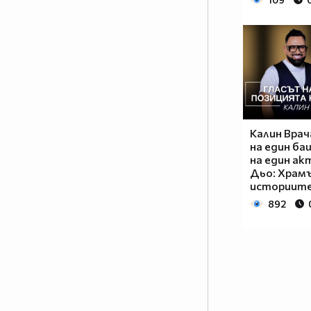
Калин Врач
на един ба
на един ак
Дьо: Храм
историит
892