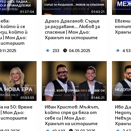
01:37:04
01:43:21
ева:
Драго Драганов: Сърце
Евгени
който ѝ се
за раздаване... Любов за
нотите
онзи, който ѝ
спасение | Мон Дьо:
Храмъ
 | Мон Дьо:
Храмът на историите
 историит
9.11.2025
233
04.05.2025
4 5
01:53:55
01:46:21
а на 50: Време
Иван Христов: Мъжът,
Иво Ди
 | Мон Дьо:
който спря да бяга от
Недоп
 историите
себе си | Мон Дьо:
Невъзм
Храмът на историите
Храмъ
08.03.2026
10 473
23.03.2025
2 42