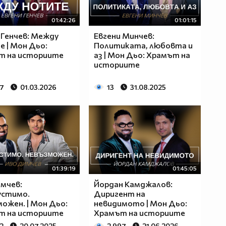
01:42:26
01:01:15
 Генчев: Между
Евгени Минчев:
 | Мон Дьо:
Политиката, любовта и
т на историите
аз | Мон Дьо: Храмът на
историите
37
01.03.2026
13
31.08.2025
01:39:19
01:45:05
мчев:
Йордан Камджалов:
устимо.
Диригент на
ожен. | Мон Дьо:
невидимото | Мон Дьо:
т на историите
Храмът на историите
2
20.07.2025
2 997
21.06.2026