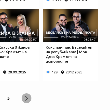
01:20:57
01:05:47
Класика в жанра |
Константин: Веселякът
о: Храмът на
на републиката | Мон
иите
Дьо: Храмът на
историите
28.09.2025
129
28.12.2025
5