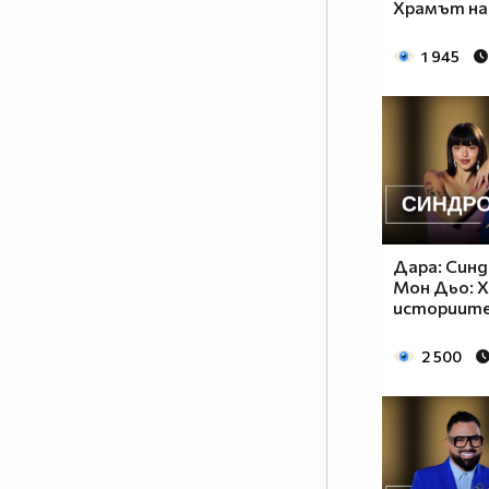
Храмът на
1 945
Дара: Син
Мон Дьо: 
историит
2 500