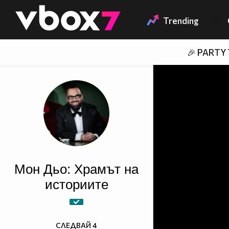
Member of
👾
Trending
🎉 PARTY
Мон Дьо: Храмът на
историите
СЛЕДВАЙ
4