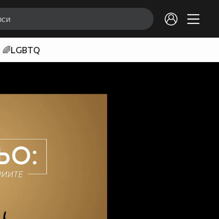
🌈LGBTQ