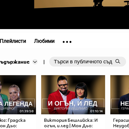
Плейлисти
Любими
съдържание
|
01:39:58
01:10:14
юг: Градска
Виктория Бешлийска: И
Гераси
Мон Дьо:
огън, и лед | Мон Дьо:
Неудоб