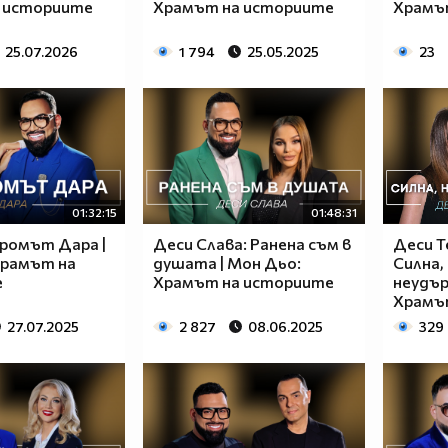
 историите
Храмът на историите
Храмъ
25.07.2026
1 794
25.05.2025
23
01:32:15
01:48:31
дромът Дара |
Деси Слава: Ранена съм в
Деси Т
Храмът на
душата | Мон Дьо:
Силна,
е
Храмът на историите
неудър
Храмъ
27.07.2025
2 827
08.06.2025
329