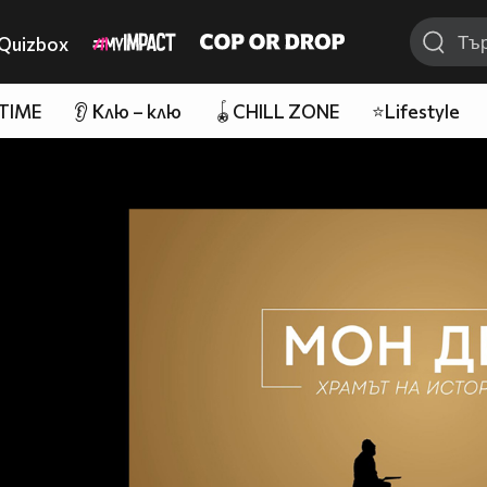
Quizbox
 TIME
👂 Клю – клю
🪀CHILL ZONE
⭐Lifestyle