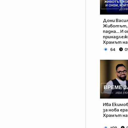
Дони Васил
Животът, 
падна... И 
принадлежи
Храмът на
64
0
Ива Екимов
за нова ера
Храмът на
109