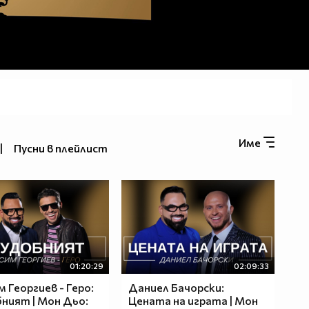
Име
|
Пусни в плейлист
01:20:29
02:09:33
м Георгиев - Геро:
Даниел Бачорски:
ният | Мон Дьо:
Цената на играта | Мон