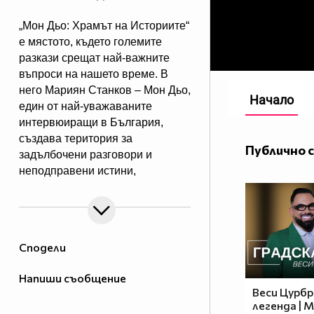
„Мон Дьо: Храмът на Историите“
е мястото, където големите
разкази срещат най-важните
въпроси на нашето време. В
него Мариян Станков – Мон Дьо,
Начало
един от най-уважаваните
интервюиращи в България,
създава територия за
Публично 
задълбочени разговори и
неподправени истини,
както само той го може. Майстор
на личните изповеди, в които
гостите разкриват истини, които
никога преди не са споделяли.
Сподели
Instagram
Напиши съобщение
Веси Цурбр
легенда | 