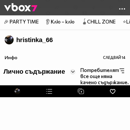
Member of
👾
🎉 PARTY TIME
👂 Клю – клю
🪀CHILL ZONE
⭐Li
hristinka_66
Инфо
СЛЕДВАЙ
14
Потребителят
Лично съдържание
все още няма
качено съдържание.