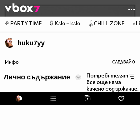
Member of
👾
🎉 PARTY TIME
👂 Клю – клю
🪀CHILL ZONE
⭐Li
huku7yy
Инфо
СЛЕДВАЙ
0
Потребителят
Лично съдържание
все още няма
качено съдържание.