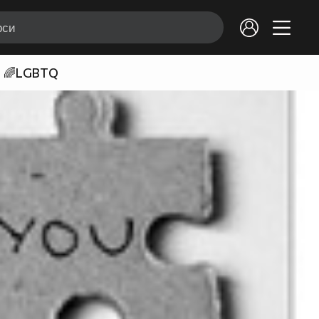
🌈LGBTQ