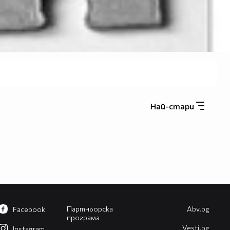
Най-стари
Партньорска
Abv.bg
Facebook
програма
Vesti.bg
Instagram