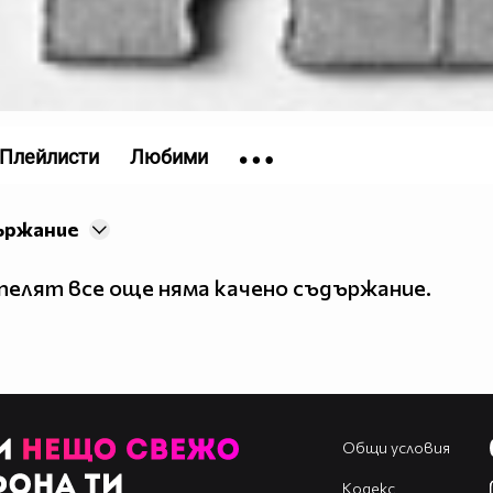
Плейлисти
Любими
ържание
елят все още няма качено съдържание.
Общи условия
Кодекс