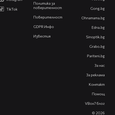
Политика за
поверителност
Gong.bg
TikTok
Поверителност
Оhnamama.bg
GDPR Инфо
Edna.bg
Известия
Sinoptik.bg
Grabo.bg
Pariteni.bg
За нас
За реклама
Контакт
Помощ
VBox7 блог
© 2026