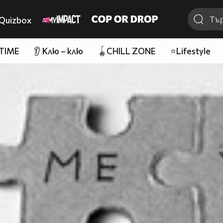
Quizbox
 TIME
👂 Клю – клю
🪀CHILL ZONE
⭐Lifestyle