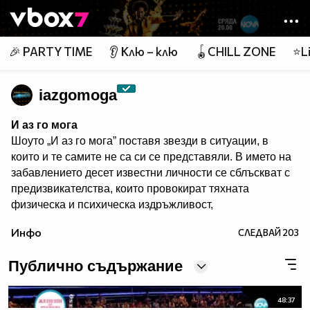
Member of
👾
🎉 PARTY TIME
👂 Клю – клю
🪀CHILL ZONE
⭐Li
iazgomoga
И аз го мога
Шоуто „И аз го мога” поставя звезди в ситуации, в
които и те самите не са си се представяли. В името на
забавлението десет известни личности се сблъскват с
предизвикателства, които провокират тяхната
физическа и психическа издръжливост,
сръчността, артистичните им таланти и
Инфо
СЛЕДВАЙ
203
съобразителност. Един водещ превежда участници,
зрители и жури през джунглата от изпитания в
Публично съдържание
продължение на три часа всяка седмица.
Гледайте предаването и в:
48:37