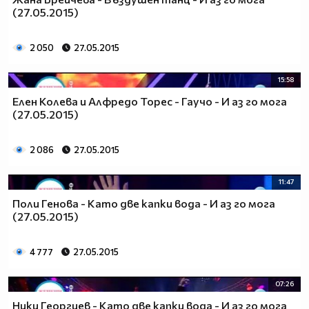
(27.05.2015)
2 050
27.05.2015
15:58
Елен Колева и Алфредо Торес - Гаучо - И аз го мога
(27.05.2015)
2 086
27.05.2015
11:47
Поли Генова - Като две капки вода - И аз го мога
(27.05.2015)
4 777
27.05.2015
07:26
Ники Георгиев - Като две капки вода - И аз го мога