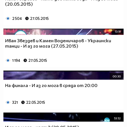
(20.05.2015)
2 504
27.05.2015
13:51
Иван Звездев и Камен Воденичаров - Украински
танци - И аз го мога (27.05.2015)
1 194
27.05.2015
00:30
На финала - И аз го мога в сряда от 20:00
321
22.05.2015
53:52