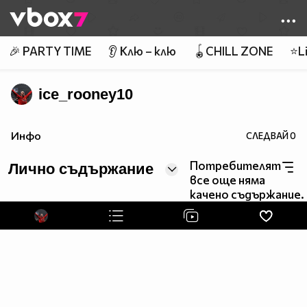
Member of
👾
🎉 PARTY TIME
👂 Клю – клю
🪀CHILL ZONE
⭐Li
ice_rooney10
Инфо
СЛЕДВАЙ
0
Потребителят
Лично съдържание
все още няма
качено съдържание.