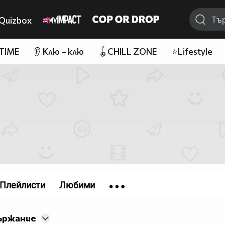
Quizbox
 TIME
👂 Клю – клю
🪀CHILL ZONE
⭐Lifestyle
Плейлисти
Любими
ържание