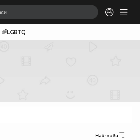
🌈LGBTQ
Най-нови