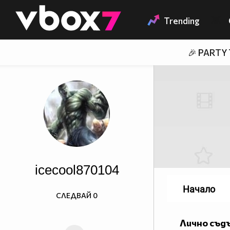
Member of
👾
Trending
🎉 PARTY
icecool870104
Начало
СЛЕДВАЙ
0
Лично съд