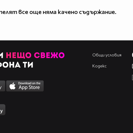
елят все още няма качено съдържание.
Общи условия
Кодекс