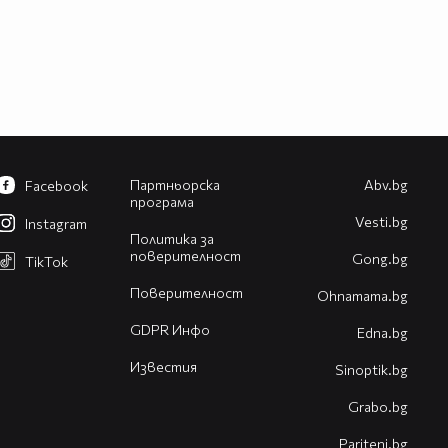
Партньорска
Abv.bg
Facebook
програма
Vesti.bg
Instagram
Политика за
поверителност
Gong.bg
TikTok
Поверителност
Оhnamama.bg
GDPR Инфо
Edna.bg
Известия
Sinoptik.bg
Grabo.bg
Pariteni.bg