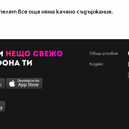
елят все още няма качено съдържание.
Общи условия
Кодекс