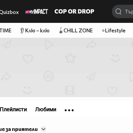
Quizbox
 TIME
👂 Клю – клю
🪀CHILL ZONE
⭐Lifestyle
Плейлисти
Любими
е за приятели