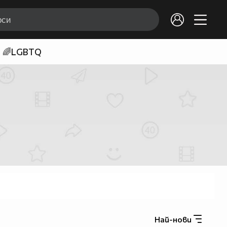
🌈LGBTQ
Най-нови