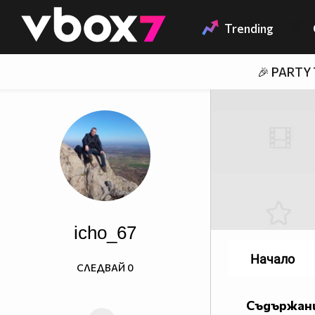
Member of
👾
Trending
🎉 PARTY
icho_67
Начало
СЛЕДВАЙ
0
Съдържани