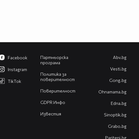
Партньорска
Abv.bg
Facebook
програма
Vesti.bg
Instagram
Политика за
поверителност
Gong.bg
TikTok
Поверителност
Оhnamama.bg
GDPR Инфо
Edna.bg
Известия
Sinoptik.bg
Grabo.bg
Pariteni.bg