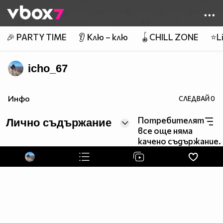
Member of
👾
🎉 PARTY TIME
👂 Клю – клю
🪀CHILL ZONE
⭐Li
icho_67
Инфо
СЛЕДВАЙ
0
Потребителят
Лично съдържание
все още няма
качено съдържание.