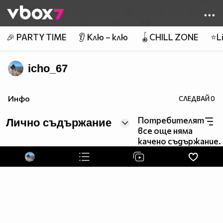
Member of
👾
🎉 PARTY TIME
👂 Клю – клю
🪀CHILL ZONE
⭐Li
icho_67
Инфо
СЛЕДВАЙ
0
Потребителят
Лично съдържание
все още няма
качено съдържание.