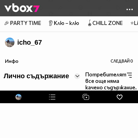
Member of
👾
🎉 PARTY TIME
👂 Клю – клю
🪀CHILL ZONE
⭐Li
icho_67
Инфо
СЛЕДВАЙ
0
Потребителят
Лично съдържание
все още няма
качено съдържание.