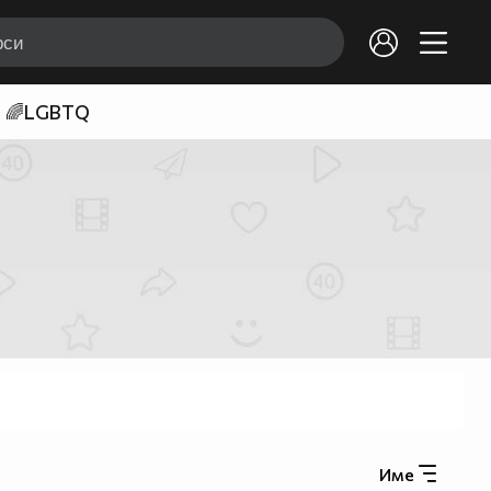
🌈LGBTQ
Име