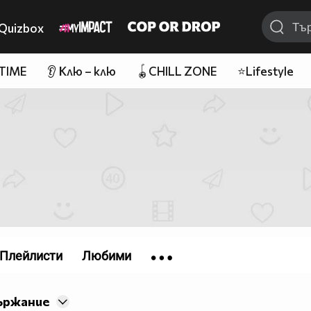
Quizbox
 TIME
👂 Клю – клю
🪀CHILL ZONE
⭐Lifestyle
Плейлисти
Любими
ържание