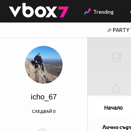
Member of
👾
Trending
🎉 PARTY
icho_67
Начало
СЛЕДВАЙ
0
Лично съд