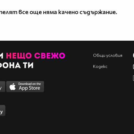
елят все още няма качено съдържание.
Общи условия
Кодекс