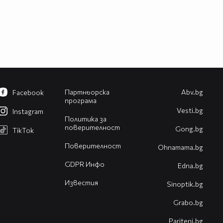
Партньорска
Abv.bg
Facebook
програма
Vesti.bg
Instagram
Политика за
поверителност
Gong.bg
TikTok
Поверителност
Оhnamama.bg
GDPR Инфо
Edna.bg
Известия
Sinoptik.bg
Grabo.bg
Pariteni.bg