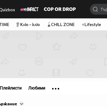
Quizbox
 TIME
👂 Клю – клю
🪀CHILL ZONE
⭐Lifestyle
Плейлисти
Любими
ържание