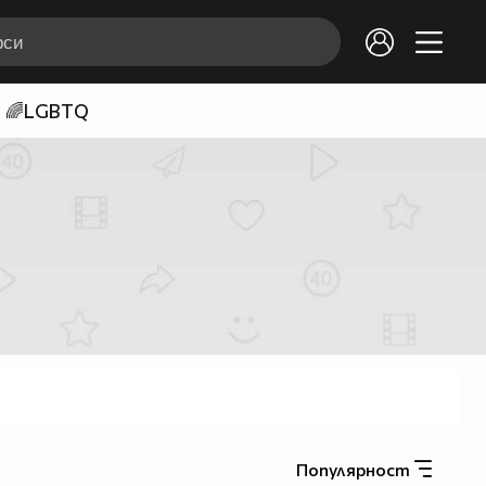
🌈LGBTQ
Популярност