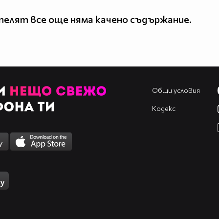
елят все още няма качено съдържание.
Общи условия
Кодекс