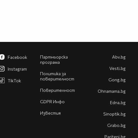
Партньорска
Abv.bg
Facebook
програма
Vesti.bg
Instagram
Политика за
поверителност
Gong.bg
TikTok
Поверителност
Оhnamama.bg
GDPR Инфо
Edna.bg
Известия
Sinoptik.bg
Grabo.bg
Pariteni.bg