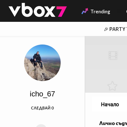
Member of
👾
Trending
🎉 PARTY
icho_67
Начало
СЛЕДВАЙ
0
Лично съд